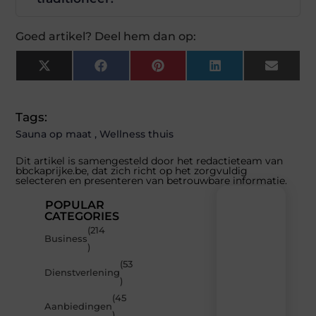
Goed artikel? Deel hem dan op:
X
Facebook
Pinterest
LinkedIn
Email
(Twitter)
Tags:
Sauna op maat
,
Wellness thuis
Dit artikel is samengesteld door het redactieteam van
bbckaprijke.be, dat zich richt op het zorgvuldig
selecteren en presenteren van betrouwbare informatie.
POPULAR
CATEGORIES
(214
Recente
Business
)
berichten
(53
Laat
Dienstverlening
)
je
inspireren
(45
Aanbiedingen
door
)