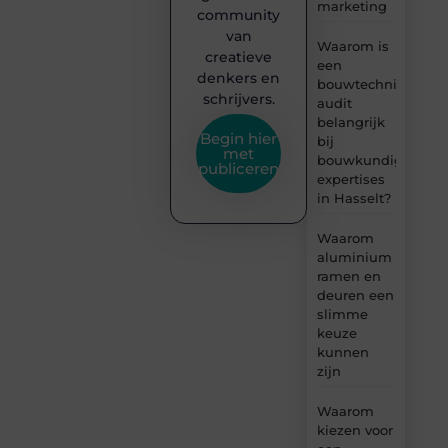
marketing
community
van
Waarom is
creatieve
een
denkers en
bouwtechnische
schrijvers.
audit
belangrijk
Begin hier
bij
met
bouwkundige
publiceren
expertises
in Hasselt?
Waarom
aluminium
ramen en
deuren een
slimme
keuze
kunnen
zijn
Waarom
kiezen voor