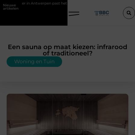
erpen past het best bij uw situatie?
Een konijn met pit en waarom R
Nieuwe
artikelen
Een sauna op maat kiezen: infrarood
of traditioneel?
Woning en Tuin