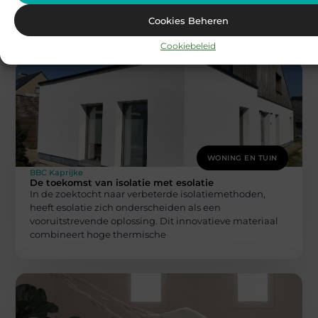
met het mooie weer ook ongenode gasten: insecten.
Gelukkig is
Cookies Beheren
Cookiebeleid
WONING EN TUIN
BBC Kaprijke
De toekomst van isolatie met esolatie
In de zoektocht naar verbeterde isolatiemethoden,
heeft esolatie zich onderscheiden als een
vooruitstrevende oplossing. Dit innovatieve materiaal
combineert hoge thermische