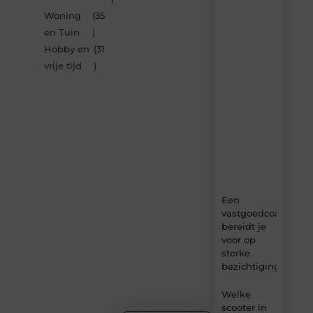
de
Woning
(35
nieuwste
artikelen
en Tuin
)
van
Hobby en
(31
Bbckaprijke.be
vrije tijd
)
–
dagelijks
verse
content,
boordevol
ideeën,
tips
en
inzichten.
Een
vastgoedcoach
bereidt je
voor op
sterke
bezichtigingen
Welke
scooter in