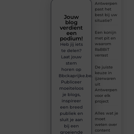
Antwerpen
past het
best bij uw
Jouw
situatie?
blog
verdient
een
Een konijn
podium!
met pit en
waarom
Heb jij iets
RaBBiT
te delen?
verrast
Laat jouw
stem
De juiste
horen op
keuze in
Bbckaprijke.be.
ijzerwaren
Publiceer
uit
moeiteloos
Antwerpen
je blogs,
voor elk
inspireer
project
een breed
publiek en
Alles wat je
moet
sluit je aan
weten over
bij een
content
groeiende