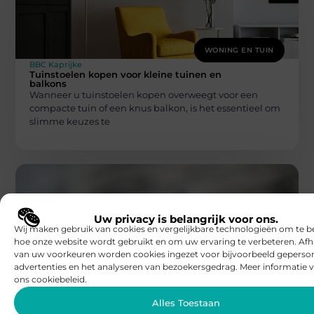
WONING EN TUIN
BBC Kaprijke
Tuinstoelen kopen voor kleine tuinen en
balkons
Wanneer u tuinstoelen kopen overweegt voor een
compacte tuin of een knus balkon, is het essentieel om
slimme keuzes te
Uw privacy is belangrijk voor ons.
Wij maken gebruik van cookies en vergelijkbare technologieën om te b
hoe onze website wordt gebruikt en om uw ervaring te verbeteren. Afh
van uw voorkeuren worden cookies ingezet voor bijvoorbeeld geperson
WONING EN TUIN
advertenties en het analyseren van bezoekersgedrag. Meer informatie v
BBC Kaprijke
ons cookiebeleid.
Magnetische hordeur: de perfecte
uitvinding voor een insectvrije zomer
Alles Toestaan
De zomer is een heerlijke tijd, maar helaas komen er