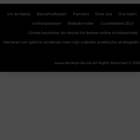
Uit de Media
Beroemdheden
Partners
Over ons
Ons team
Artikel plaatsen
Website index
Cookiebeleid (EU)
Goede backlinks: de sleutel tot betere online zichtbaarheid
Manieren om geld te verdienen met mijn website: praktische strategieën
www.bbckaprijke.be.
All Rights Reserved © 2025