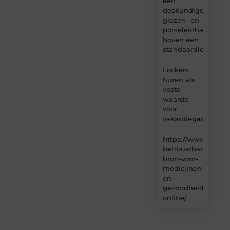
een
deskundige
glazen- en
porseleinhandelaar
boven een
standaardleveranci
Lockers
huren als
vaste
waarde
voor
vakantiegangers
https://www.carlin
betrouwbare-
bron-voor-
medicijnen-
en-
gezondheidsproduc
online/