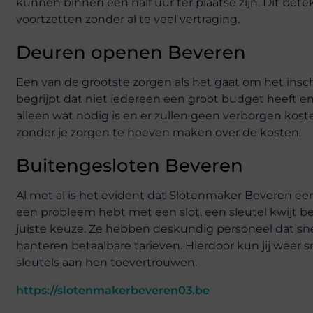
kunnen binnen een half uur ter plaatse zijn. Dit bet
voortzetten zonder al te veel vertraging.
Deuren openen Beveren
Een van de grootste zorgen als het gaat om het ins
begrijpt dat niet iedereen een groot budget heeft en
alleen wat nodig is en er zullen geen verborgen koste
zonder je zorgen te hoeven maken over de kosten.
Buitengesloten Beveren
Al met al is het evident dat Slotenmaker Beveren een
een probleem hebt met een slot, een sleutel kwijt b
juiste keuze. Ze hebben deskundig personeel dat sne
hanteren betaalbare tarieven. Hierdoor kun jij weer s
sleutels aan hen toevertrouwen.
https://slotenmakerbeveren03.be