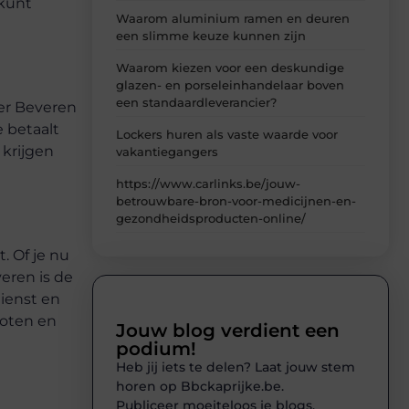
 kunt
Waarom aluminium ramen en deuren
een slimme keuze kunnen zijn
Waarom kiezen voor een deskundige
glazen- en porseleinhandelaar boven
een standaardleverancier?
ker Beveren
 betaalt
Lockers huren als vaste waarde voor
 krijgen
vakantiegangers
https://www.carlinks.be/jouw-
betrouwbare-bron-voor-medicijnen-en-
gezondheidsproducten-online/
. Of je nu
eren is de
dienst en
loten en
Jouw blog verdient een
podium!
Heb jij iets te delen? Laat jouw stem
horen op Bbckaprijke.be.
Publiceer moeiteloos je blogs,