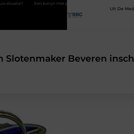
n konijn met pit en waarom RaBBiT verrast
De juiste keuze in i
Uit De Med
 Slotenmaker Beveren insch