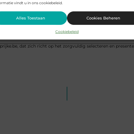
ormatie vindt u in ons cookiebeleid.
Pinterest
LinkedIn
Alles Toestaan
Cookies Beheren
Cookiebeleid
ngen
,
slotenmaker
,
slotenmaker beveren
rijke.be, dat zich richt op het zorgvuldig selecteren en present