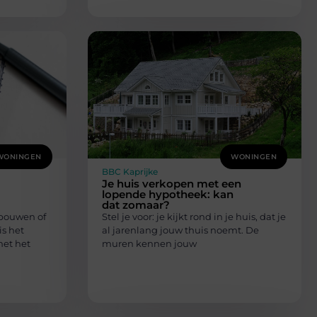
WONINGEN
WONINGEN
BBC Kaprijke
Je huis verkopen met een
lopende hypotheek: kan
dat zomaar?
 bouwen of
Stel je voor: je kijkt rond in je huis, dat je
is het
al jarenlang jouw thuis noemt. De
met het
muren kennen jouw