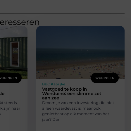
teresseren
WONINGEN
WONINGEN
BBC Kaprijke
Vastgoed te koop in
de
Wenduine: een slimme zet
aan zee
kt steeds
Droom je van een investering die niet
 zijn naar
alleen waardevast is, maar ook
n
genietbaar op elk moment van het
jaar? Dan