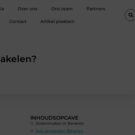
jzerwaren uit Antwerpen voor elk project
Alles wat je moet wete
ia
Over ons
Ons team
Partners
Contact
Artikel plaatsen
akelen?
INHOUDSOPGAVE
Slotenmaker in Beveren
Slot vervangen Beveren