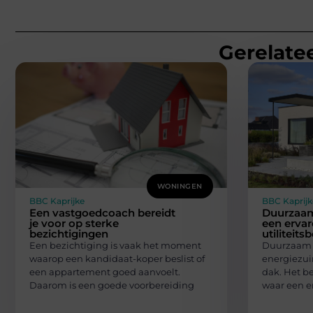
Gerelatee
WONINGEN
BBC Kaprijke
BBC Kaprijk
Een vastgoedcoach bereidt
Duurzaa
je voor op sterke
een ervar
bezichtigingen
utiliteit
Een bezichtiging is vaak het moment
Duurzaam b
waarop een kandidaat-koper beslist of
energiezuin
een appartement goed aanvoelt.
dak. Het be
Daarom is een goede voorbereiding
waar een e