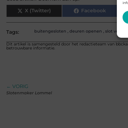
inf
X (Twitter)
Facebook
buitengesloten
,
deuren openen
,
slot verva
Tags:
Dit artikel is samengesteld door het redactieteam van bbckap
betrouwbare informatie.
← VORIG
Slotenmaker Lommel