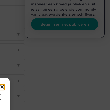
inspireer een breed publiek en sluit
je aan bij een groeiende community
van creatieve denkers en schrijvers.
Begin hier met publiceren
▼
▼
▼
▼
en
▼
k