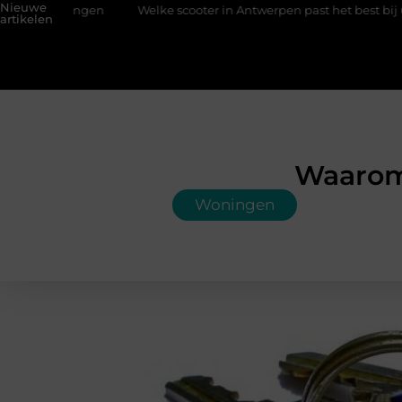
Nieuwe
Welke scooter in Antwerpen past het best bij uw situatie?
Ee
artikelen
Waarom
Woningen