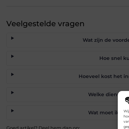
Veelgestelde vragen
Wat zijn de voor
Hoe snel ku
Hoeveel kost het i
Welke diensten
Wij
Wat moet ik doe
hoe
va
gep
Goed artikel? Deel hem dan op: