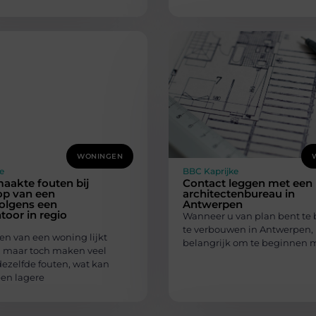
WONINGEN
e
BBC Kaprijke
aakte fouten bij
Contact leggen met een
op van een
architectenbureau in
olgens een
Antwerpen
oor in regio
Wanneer u van plan bent te
te verbouwen in Antwerpen, 
en van een woning lijkt
belangrijk om te beginnen 
 maar toch maken veel
dezelfde fouten, wat kan
een lagere