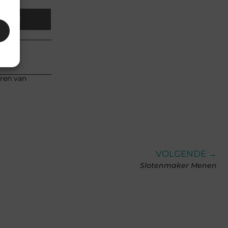
Email
eren van
VOLGENDE →
Slotenmaker Menen