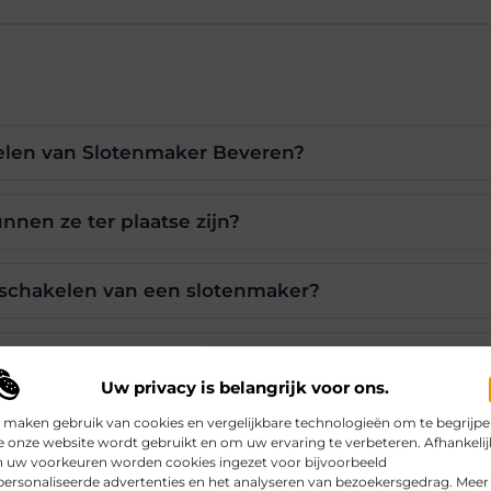
delen van Slotenmaker Beveren?
nnen ze ter plaatse zijn?
nschakelen van een slotenmaker?
 biedt Slotenmaker Beveren?
Uw privacy is belangrijk voor ons.
 maken gebruik van cookies en vergelijkbare technologieën om te begrijp
n als ik buitengesloten ben?
 onze website wordt gebruikt en om uw ervaring te verbeteren. Afhankelij
n uw voorkeuren worden cookies ingezet voor bijvoorbeeld
ersonaliseerde advertenties en het analyseren van bezoekersgedrag. Meer