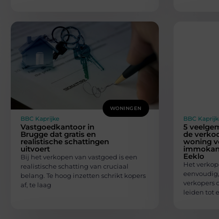
WONINGEN
BBC Kaprijke
BBC Kaprijk
Vastgoedkantoor in
5 veelgem
Brugge dat gratis en
de verko
realistische schattingen
woning v
uitvoert
immokant
Eeklo
Bij het verkopen van vastgoed is een
Het verkop
realistische schatting van cruciaal
eenvoudig,
belang. Te hoog inzetten schrikt kopers
verkopers 
af, te laag
leiden tot 