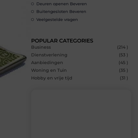
Deuren openen Beveren
Buitengesloten Beveren
Veelgestelde vragen
POPULAR CATEGORIES
Business
(214 )
Dienstverlening
(53 )
Aanbiedingen
(45 )
Woning en Tuin
(35 )
Hobby en vrije tijd
(31 )
Recente berichten
Laat je inspireren door de nieuwste
artikelen van Bbckaprijke.be – dagelijks