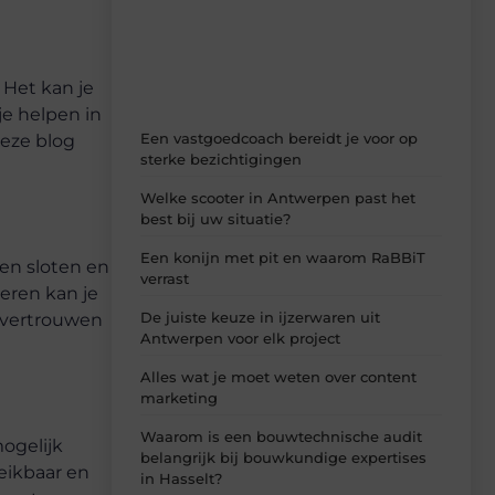
verse content, boordevol ideeën, tips en
inzichten.
 Het kan je
je helpen in
Een vastgoedcoach bereidt je voor op
deze blog
sterke bezichtigingen
Welke scooter in Antwerpen past het
best bij uw situatie?
Een konijn met pit en waarom RaBBiT
en sloten en
verrast
veren kan je
De juiste keuze in ijzerwaren uit
p vertrouwen
Antwerpen voor elk project
Alles wat je moet weten over content
marketing
Waarom is een bouwtechnische audit
mogelijk
belangrijk bij bouwkundige expertises
eikbaar en
in Hasselt?