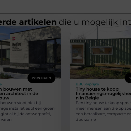
rde artikelen
die u mogelijk in
WONINGEN
e
BBC Kaprijke
m bouwen met
Tiny house te koop:
en architect in de
financieringsmogelijkhe
sbouw
n in België
ouwen stopt niet bij
Een tiny house te koop spree
ige installaties of een groen
meer mensen aan die op zoek
gint al bij de ontwerptafel,
een betaalbare, compacte e
rvaren
duurzame