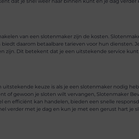
ekent dat je snel weer naar binnen kunt en je dag verder
chakelen van een slotenmaker zijn de kosten. Slotenma
 biedt daarom betaalbare tarieven voor hun diensten. Je
n zijn. Dit betekent dat je een uitstekende service kunt
 uitstekende keuze is als je een slotenmaker nodig hebt
ent of gewoon je sloten wilt vervangen, Slotenmaker Bev
l en efficiënt kan handelen, bieden een snelle respons
nel verder met je dag en kun je met een gerust hart je s