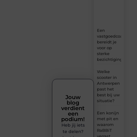
tips
en
inzichten.
Een
vastgoedcoach
bereidt je
voor op
sterke
bezichtigingen
Welke
scooter in
Antwerpen
past het
best bij uw
Jouw
situatie?
blog
verdient
een
Een konijn
podium!
met pit en
waarom
Heb jij iets
RaBBiT
te delen?
verrast