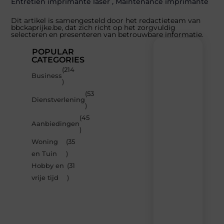
Entretien imprimante laser
,
Maintenance imprimante
Dit artikel is samengesteld door het redactieteam van
bbckaprijke.be, dat zich richt op het zorgvuldig
selecteren en presenteren van betrouwbare informatie.
POPULAR
CATEGORIES
(214
Recente
Business
)
berichten
(53
Laat
Dienstverlening
)
je
inspireren
(45
Aanbiedingen
door
)
de
Woning
(35
nieuwste
artikelen
en Tuin
)
van
Hobby en
(31
Bbckaprijke.be
vrije tijd
)
–
dagelijks
verse
content,
boordevol
ideeën,