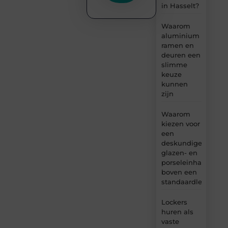
in Hasselt?
Waarom
aluminium
ramen en
deuren een
slimme
keuze
kunnen
zijn
Waarom
kiezen voor
een
deskundige
glazen- en
porseleinhandelaar
boven een
standaardleveranci
Lockers
huren als
vaste