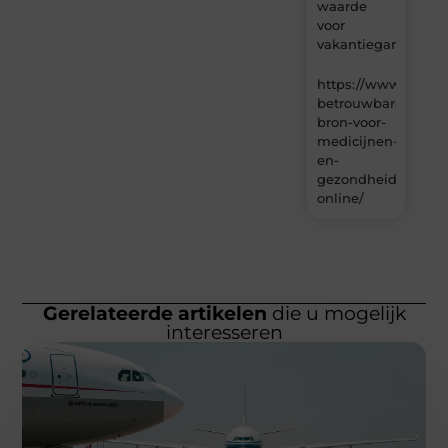
waarde
voor
vakantiegangers
https://www.carlin
betrouwbare-
bron-voor-
medicijnen-
en-
gezondheidsproduc
online/
Gerelateerde artikelen
die u mogelijk
interesseren