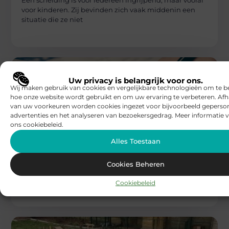
Een scheiding is voor iedereen ingrijpend, maar vooral
voor kinderen. Zij bevinden zich vaak middenin een
situatie die ze niet
Uw privacy is belangrijk voor ons.
Wij maken gebruik van cookies en vergelijkbare technologieën om te b
hoe onze website wordt gebruikt en om uw ervaring te verbeteren. Afh
van uw voorkeuren worden cookies ingezet voor bijvoorbeeld geperson
advertenties en het analyseren van bezoekersgedrag. Meer informatie v
ons cookiebeleid.
DIENSTVERLENING
BBC Kaprijke
Alles Toestaan
De noodzaak van een asbestinventaris
opstellen
Een asbestinventaris opstellen is een verplichting voor
Cookies Beheren
elke eigenaar of beheerder van een gebouw dat vóór
2001 is opgetrokken. Deze
Cookiebeleid