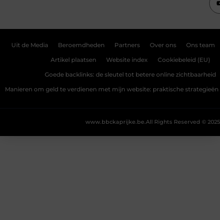
Uit de Media
Beroemdheden
Partners
Over ons
Ons team
Artikel plaatsen
Website index
Cookiebeleid (EU)
Goede backlinks: de sleutel tot betere online zichtbaarheid
Manieren om geld te verdienen met mijn website: praktische strategieën
www.bbckaprijke.be.
All Rights Reserved © 2025