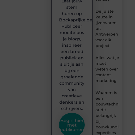
Laat jouw
stem
De juiste
horen op
keuze in
Bbckaprijke.be.
ijzerwaren
Publiceer
uit
moeiteloos
Antwerpen
je blogs,
voor elk
inspireer
project
een breed
publiek en
Alles wat je
moet
sluit je aan
weten over
bij een
content
groeiende
marketing
community
van
Waarom is
creatieve
een
denkers en
bouwtechnische
schrijvers.
audit
belangrijk
Begin hier
bij
met
bouwkundige
publiceren
expertises