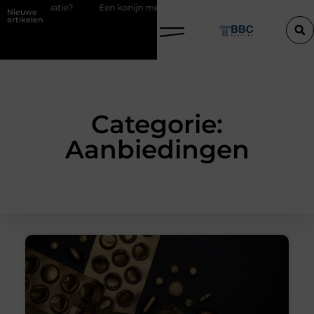
konijn met pit en waarom RaBBiT verrast
De juiste keuze in ijzerwar
Nieuwe
artikelen
Categorie:
Aanbiedingen