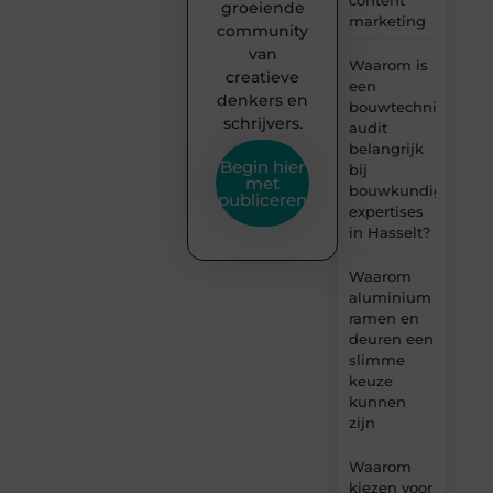
groeiende
marketing
community
van
Waarom is
creatieve
een
denkers en
bouwtechnische
schrijvers.
audit
belangrijk
Begin hier
bij
met
bouwkundige
publiceren
expertises
in Hasselt?
Waarom
aluminium
ramen en
deuren een
slimme
keuze
kunnen
zijn
Waarom
kiezen voor