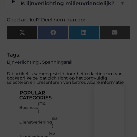
Is lijnverlichting milieuvriendelijk?
▼
Goed artikel? Deel hem dan op:
X
Facebook
LinkedIn
Email
(Twitter)
Tags:
Lijnverlichting
,
Spanningsrail
Dit artikel is samengesteld door het redactieteam van
bbckaprijke.be, dat zich richt op het zorgvuldig
selecteren en presenteren van betrouwbare informatie.
POPULAR
CATEGORIES
(214
Recente
Business
)
berichten
(53
Laat
Dienstverlening
)
je
inspireren
(45
Aanbiedingen