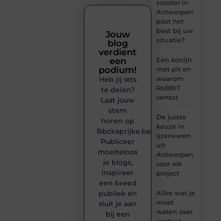
scooter in
Antwerpen
past het
best bij uw
Jouw
situatie?
blog
verdient
een
Een konijn
podium!
met pit en
waarom
Heb jij iets
RaBBiT
te delen?
verrast
Laat jouw
stem
De juiste
horen op
keuze in
Bbckaprijke.be.
ijzerwaren
Publiceer
uit
moeiteloos
Antwerpen
je blogs,
voor elk
inspireer
project
een breed
publiek en
Alles wat je
moet
sluit je aan
weten over
bij een
content