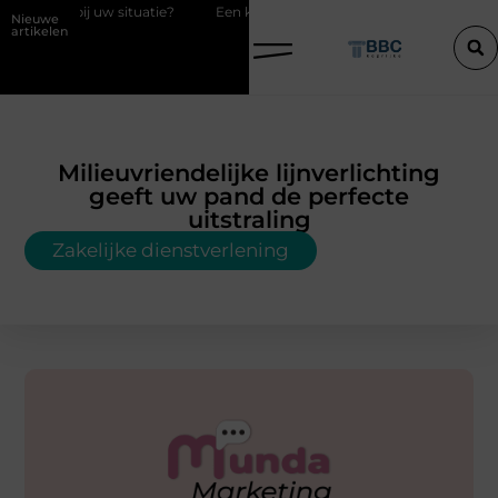
tuatie?
Een konijn met pit en waarom RaBBiT verrast
De juiste 
Nieuwe
artikelen
Milieuvriendelijke lijnverlichting
geeft uw pand de perfecte
uitstraling
Zakelijke dienstverlening