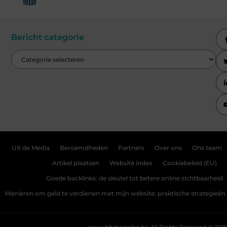
Bericht categorie
Uit de Media
Beroemdheden
Partners
Over ons
Ons team
Artikel plaatsen
Website index
Cookiebeleid (EU)
Goede backlinks: de sleutel tot betere online zichtbaarheid
Manieren om geld te verdienen met mijn website: praktische strategieën