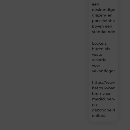
een
deskundige
glazen- en
porseleinhandelaar
boven een
standaardleveranci
Lockers
huren als
vaste
waarde
voor
vakantiegangers
https://www.carlin
betrouwbare-
bron-voor-
medicijnen-
en-
gezondheidsproduc
online/