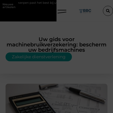
st het best bij uw situatie?
Een konijn met pit en waarom RaBBiT ve
Nieuwe
artikelen
Uw gids voor
machinebruikverzekering: bescherm
uw bedrijfsmachines
Zakelijke dienstverlening