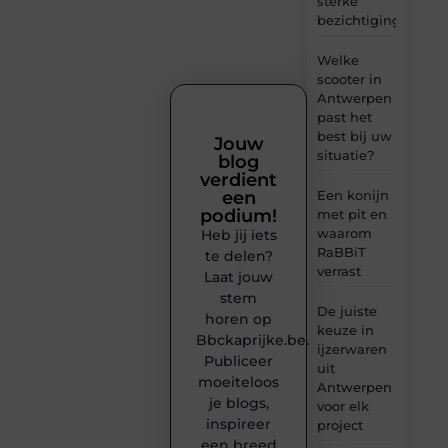
sterke
bezichtigingen
Welke
scooter in
Antwerpen
past het
best bij uw
Jouw
situatie?
blog
verdient
een
Een konijn
podium!
met pit en
waarom
Heb jij iets
RaBBiT
te delen?
verrast
Laat jouw
stem
De juiste
horen op
keuze in
Bbckaprijke.be.
ijzerwaren
Publiceer
uit
moeiteloos
Antwerpen
je blogs,
voor elk
inspireer
project
een breed