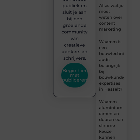
publiek en
Alles wat je
moet
sluit je aan
weten over
bij een
content
groeiende
marketing
community
van
Waarom is
creatieve
een
denkers en
bouwtechnische
schrijvers.
audit
belangrijk
Begin hier
bij
met
bouwkundige
publiceren
expertises
in Hasselt?
Waarom
aluminium
ramen en
deuren een
slimme
keuze
kunnen