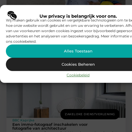
Uw privacy is belangrijk voor ons.
Wij maken gebruik van cookies en vergelijkbare technologieën om te b
ZAKELIJKE DIENSTVERLENING
hoe onze website wordt gebruikt en om uw ervaring te verbeteren. Afh
BBC Kaprijke
van uw voorkeuren worden cookies ingezet voor bijvoorbeeld geperson
De voordelen van gepersonaliseerde
advertenties en het analyseren van bezoekersgedrag. Meer informatie v
werkuniformen in de horeca
Werkuniformen in de horeca bieden een scala aan
ons cookiebeleid.
voordelen die verder gaan dan alleen een professionele
Alles Toestaan
uitstraling. Gepersonaliseerde werkkledij helpt
Cookies Beheren
Cookiebeleid
ZAKELIJKE DIENSTVERLENING
BBC Kaprijke
Een immo-fotograaf inschakelen voor
fotografie van architectuur