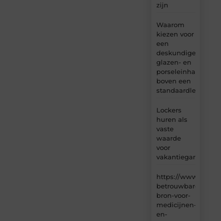
zijn
Waarom
kiezen voor
een
deskundige
glazen- en
porseleinhandelaar
boven een
standaardleveranci
Lockers
huren als
vaste
waarde
voor
vakantiegangers
https://www.carlin
betrouwbare-
bron-voor-
medicijnen-
en-