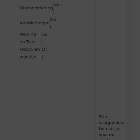
(53
Laat
Dienstverlening
)
je
inspireren
(45
Aanbiedingen
door
)
de
Woning
(35
nieuwste
artikelen
en Tuin
)
van
Hobby en
(31
Bbckaprijke.be
vrije tijd
)
–
dagelijks
verse
content,
boordevol
ideeën,
tips
en
inzichten.
Een
vastgoedcoach
bereidt je
voor op