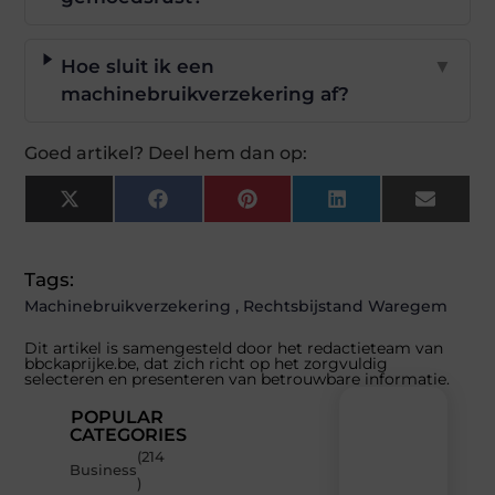
Hoe sluit ik een
▼
machinebruikverzekering af?
Goed artikel? Deel hem dan op:
X
Facebook
Pinterest
LinkedIn
Email
(Twitter)
Tags:
Machinebruikverzekering
,
Rechtsbijstand Waregem
Dit artikel is samengesteld door het redactieteam van
bbckaprijke.be, dat zich richt op het zorgvuldig
selecteren en presenteren van betrouwbare informatie.
POPULAR
CATEGORIES
(214
Recente
Business
)
berichten