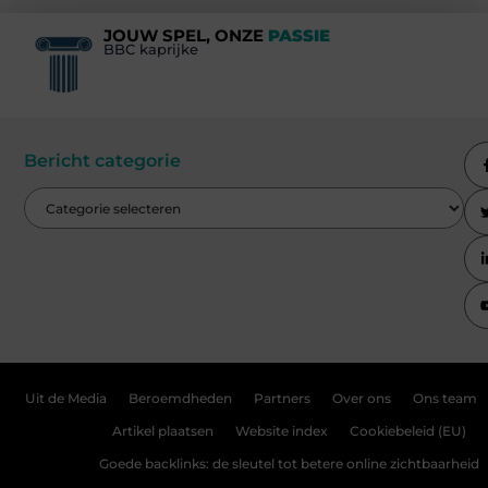
JOUW SPEL, ONZE
PASSIE
BBC kaprijke
Bericht categorie
Uit de Media
Beroemdheden
Partners
Over ons
Ons team
Artikel plaatsen
Website index
Cookiebeleid (EU)
Goede backlinks: de sleutel tot betere online zichtbaarheid