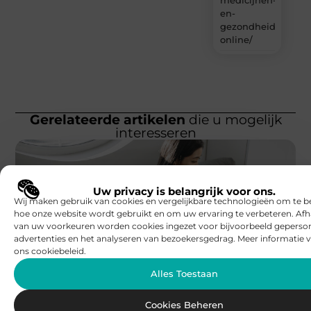
en-
gezondheidsproduc
online/
Gerelateerde artikelen
die u mogelijk
interesseren
Uw privacy is belangrijk voor ons.
Wij maken gebruik van cookies en vergelijkbare technologieën om te b
hoe onze website wordt gebruikt en om uw ervaring te verbeteren. Afh
van uw voorkeuren worden cookies ingezet voor bijvoorbeeld geperson
WINKELEN
advertenties en het analyseren van bezoekersgedrag. Meer informatie v
BBC Kaprijke
ons cookiebeleid.
Een konijn met pit en waarom RaBBiT
verrast
Alles Toestaan
Een konijn klinkt schattig en zacht, maar wie RaBBiT
leert kennen, ontdekt al snel dat dit konijn vooral pit
Cookies Beheren
heeft.