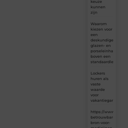
keuze
kunnen
zijn
Waarom
kiezen voor
een
deskundige
glazen- en
porseleinhandelaar
boven een
standaardleveranci
Lockers
huren als
vaste
waarde
voor
vakantiegangers
https://www.carlin
betrouwbare-
bron-voor-
medicijnen-