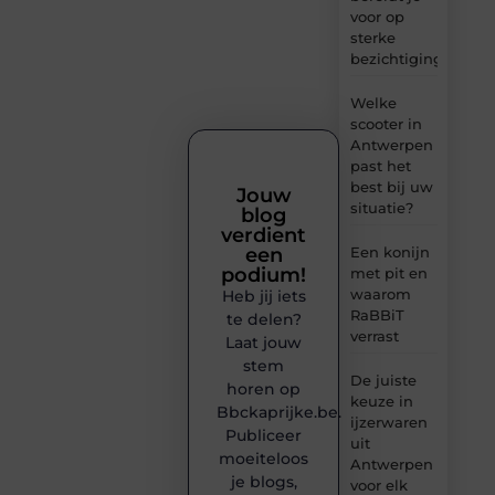
voor op
sterke
bezichtigingen
Welke
scooter in
Antwerpen
past het
best bij uw
Jouw
situatie?
blog
verdient
een
Een konijn
podium!
met pit en
waarom
Heb jij iets
RaBBiT
te delen?
verrast
Laat jouw
stem
De juiste
horen op
keuze in
Bbckaprijke.be.
ijzerwaren
Publiceer
uit
moeiteloos
Antwerpen
je blogs,
voor elk