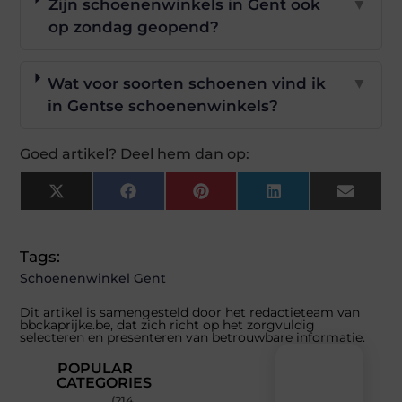
Zijn schoenenwinkels in Gent ook
▼
op zondag geopend?
Wat voor soorten schoenen vind ik
▼
in Gentse schoenenwinkels?
Goed artikel? Deel hem dan op:
X
Facebook
Pinterest
LinkedIn
Email
(Twitter)
Tags:
Schoenenwinkel Gent
Dit artikel is samengesteld door het redactieteam van
bbckaprijke.be, dat zich richt op het zorgvuldig
selecteren en presenteren van betrouwbare informatie.
POPULAR
CATEGORIES
(214