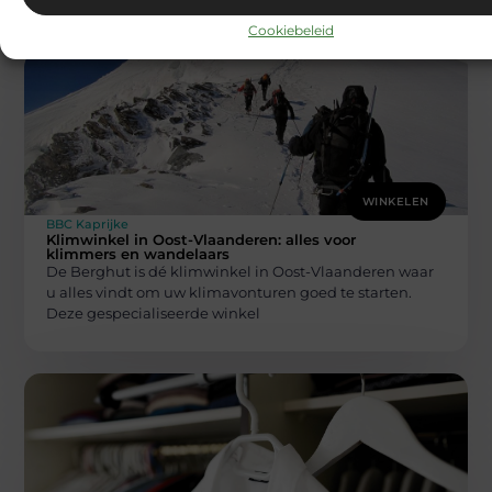
Cookiebeleid
WINKELEN
BBC Kaprijke
Klimwinkel in Oost-Vlaanderen: alles voor
klimmers en wandelaars
De Berghut is dé klimwinkel in Oost-Vlaanderen waar
u alles vindt om uw klimavonturen goed te starten.
Deze gespecialiseerde winkel