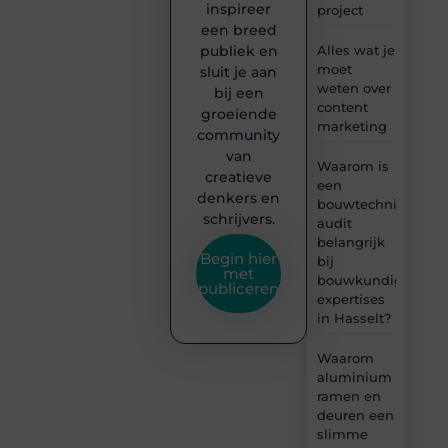
inspireer
project
een breed
publiek en
Alles wat je
moet
sluit je aan
weten over
bij een
content
groeiende
marketing
community
van
Waarom is
creatieve
een
denkers en
bouwtechnische
schrijvers.
audit
belangrijk
Begin hier
bij
met
bouwkundige
publiceren
expertises
in Hasselt?
Waarom
aluminium
ramen en
deuren een
slimme