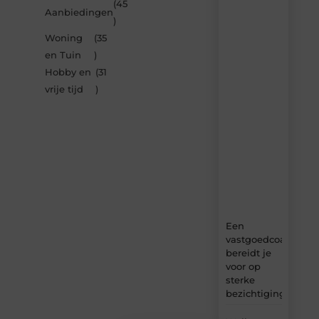
inspireren
(45
Aanbiedingen
door
)
de
Woning
(35
nieuwste
artikelen
en Tuin
)
van
Hobby en
(31
Bbckaprijke.be
vrije tijd
)
–
dagelijks
verse
content,
boordevol
ideeën,
tips
en
inzichten.
Een
vastgoedcoach
bereidt je
voor op
sterke
bezichtigingen