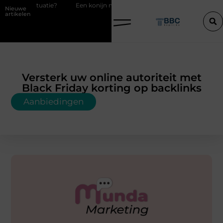
Een konijn met pit en waarom RaBBiT verrast
De juiste keuze in i
Nieuwe
artikelen
Versterk uw online autoriteit met
Black Friday korting op backlinks
Aanbiedingen