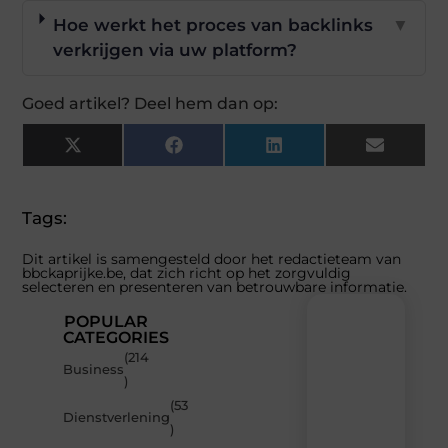
Hoe werkt het proces van backlinks
▼
verkrijgen via uw platform?
Goed artikel? Deel hem dan op:
X
Facebook
LinkedIn
Email
(Twitter)
Tags:
Dit artikel is samengesteld door het redactieteam van
bbckaprijke.be, dat zich richt op het zorgvuldig
selecteren en presenteren van betrouwbare informatie.
POPULAR
CATEGORIES
(214
Recente
Business
)
berichten
(53
Laat
Dienstverlening
)
je