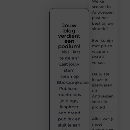
Welke
scooter in
Antwerpen
past het
best bij uw
Jouw
situatie?
blog
verdient
een
Een konijn
podium!
met pit en
waarom
Heb jij iets
RaBBiT
te delen?
verrast
Laat jouw
stem
De juiste
horen op
keuze in
Bbckaprijke.be.
ijzerwaren
Publiceer
uit
moeiteloos
Antwerpen
je blogs,
voor elk
inspireer
project
een breed
publiek en
Alles wat je
moet
sluit je aan
weten over