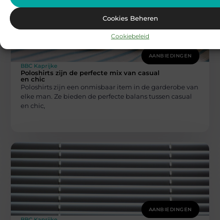
Cookies Beheren
Cookiebeleid
AANBIEDINGEN
BBC Kaprijke
Poloshirts zijn de perfecte mix van casual
en chic
Poloshirts zijn een onmisbaar item in de garderobe van
elke man. Ze bieden de perfecte balans tussen casual
en chic,
AANBIEDINGEN
BBC Kaprijke