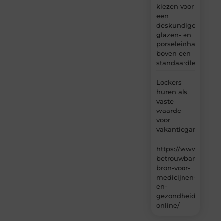
kiezen voor
een
deskundige
glazen- en
porseleinhandelaar
boven een
standaardleveranci
Lockers
huren als
vaste
waarde
voor
vakantiegangers
https://www.carlin
betrouwbare-
bron-voor-
medicijnen-
en-
gezondheidsproduc
online/