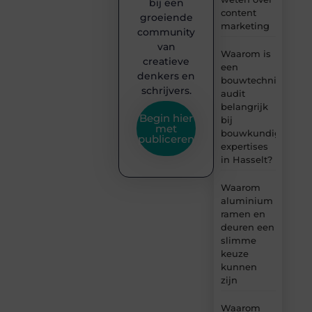
bij een
content
groeiende
marketing
community
van
Waarom is
creatieve
een
denkers en
bouwtechnische
schrijvers.
audit
belangrijk
Begin hier
bij
met
bouwkundige
publiceren
expertises
in Hasselt?
Waarom
aluminium
ramen en
deuren een
slimme
keuze
kunnen
zijn
Waarom