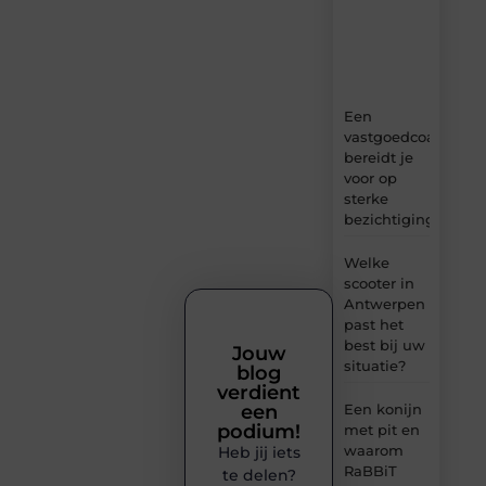
ideeën,
tips
en
inzichten.
Een
vastgoedcoach
bereidt je
voor op
sterke
bezichtigingen
Welke
scooter in
Antwerpen
past het
best bij uw
Jouw
situatie?
blog
verdient
een
Een konijn
podium!
met pit en
waarom
Heb jij iets
RaBBiT
te delen?