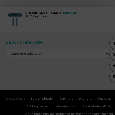
JOUW SPEL, ONZE
PASSIE
BBC kaprijke
Bericht categorie
Uit de Media
Beroemdheden
Partners
Over ons
Ons team
Artikel plaatsen
Website index
Cookiebeleid (EU)
Goede backlinks: de sleutel tot betere online zichtbaarheid