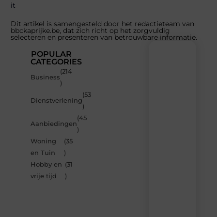
it
Dit artikel is samengesteld door het redactieteam van
bbckaprijke.be, dat zich richt op het zorgvuldig
selecteren en presenteren van betrouwbare informatie.
POPULAR
CATEGORIES
(214
Recente
Business
)
berichten
(53
Laat
Dienstverlening
)
je
inspireren
(45
Aanbiedingen
door
)
de
Woning
(35
nieuwste
artikelen
en Tuin
)
van
Hobby en
(31
Bbckaprijke.be
vrije tijd
)
–
dagelijks
verse
content,
boordevol