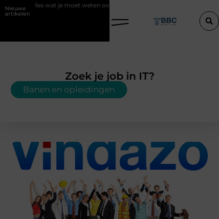
Alles wat je moet weten over content marketing
Waarom is een bo
Nieuwe
artikelen
Zoek je job in IT?
Banen en opleidingen