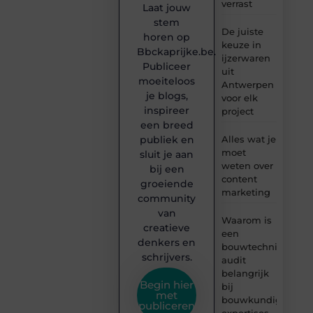
verrast
Laat jouw
stem
De juiste
horen op
keuze in
Bbckaprijke.be.
ijzerwaren
Publiceer
uit
moeiteloos
Antwerpen
je blogs,
voor elk
inspireer
project
een breed
publiek en
Alles wat je
moet
sluit je aan
weten over
bij een
content
groeiende
marketing
community
van
Waarom is
creatieve
een
denkers en
bouwtechnische
schrijvers.
audit
belangrijk
Begin hier
bij
met
bouwkundige
publiceren
expertises