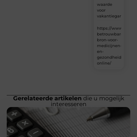
waarde
voor
vakantiegangers
https://www.carlin
betrouwbare-
bron-voor-
medicijnen-
en-
gezondheidsproduc
online/
Gerelateerde artikelen
die u mogelijk
interesseren