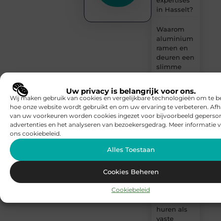
in Hasselt?
Waarom
aluminium
ramen en
deuren een
slimme
keuze
kunnen
Uw privacy is belangrijk voor ons.
zijn
Wij maken gebruik van cookies en vergelijkbare technologieën om te b
hoe onze website wordt gebruikt en om uw ervaring te verbeteren. Afh
Waarom
van uw voorkeuren worden cookies ingezet voor bijvoorbeeld geperson
kiezen voor
advertenties en het analyseren van bezoekersgedrag. Meer informatie v
een
ons cookiebeleid.
deskundige
Alles Toestaan
glazen- en
porseleinhandelaar
boven een
Cookies Beheren
standaardleveranci
Cookiebeleid
Lockers
huren als
vaste