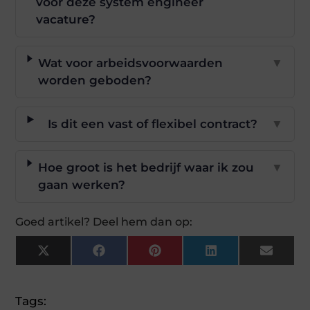
voor deze system engineer
vacature?
Wat voor arbeidsvoorwaarden
▼
worden geboden?
Is dit een vast of flexibel contract?
▼
Hoe groot is het bedrijf waar ik zou
▼
gaan werken?
Goed artikel? Deel hem dan op:
X
Facebook
Pinterest
LinkedIn
Email
(Twitter)
Tags: