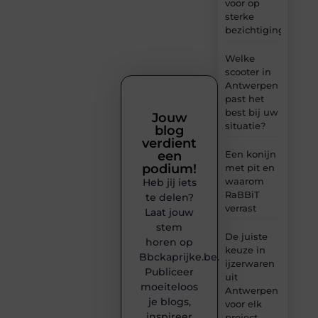
voor op
sterke
bezichtigingen
Welke
scooter in
Antwerpen
past het
best bij uw
Jouw
situatie?
blog
verdient
een
Een konijn
podium!
met pit en
waarom
Heb jij iets
RaBBiT
te delen?
verrast
Laat jouw
stem
De juiste
horen op
keuze in
Bbckaprijke.be.
ijzerwaren
Publiceer
uit
moeiteloos
Antwerpen
je blogs,
voor elk
inspireer
project