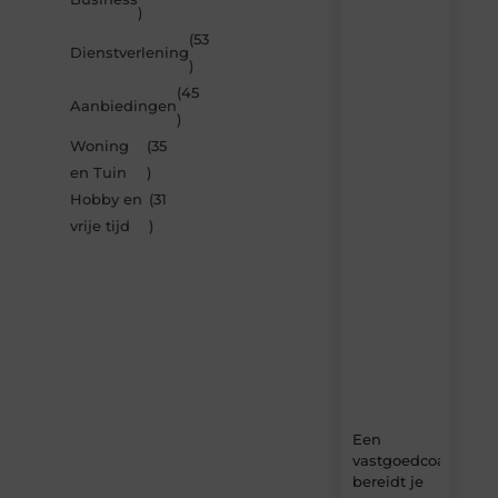
)
berichten
(53
Laat
Dienstverlening
)
je
inspireren
(45
Aanbiedingen
door
)
de
Woning
(35
nieuwste
artikelen
en Tuin
)
van
Hobby en
(31
Bbckaprijke.be
vrije tijd
)
–
dagelijks
verse
content,
boordevol
ideeën,
tips
en
inzichten.
Een
vastgoedcoach
bereidt je