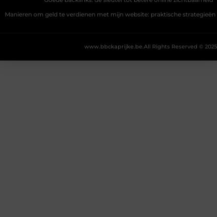
Goede backlinks: de sleutel tot betere online zichtbaarheid
Manieren om geld te verdienen met mijn website: praktische strategieën
www.bbckaprijke.be.
All Rights Reserved © 2025