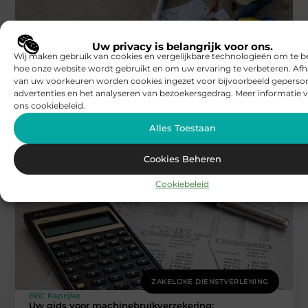
Uw privacy is belangrijk voor ons.
Wij maken gebruik van cookies en vergelijkbare technologieën om te b
ZAKELIJKE DIENSTVERLENING
hoe onze website wordt gebruikt en om uw ervaring te verbeteren. Afh
van uw voorkeuren worden cookies ingezet voor bijvoorbeeld geperson
BBC Kaprijke
De voordelen van gepersonaliseerde
advertenties en het analyseren van bezoekersgedrag. Meer informatie v
werkuniformen in de horeca
ons cookiebeleid.
Werkuniformen in de horeca bieden een scala aan
voordelen die verder gaan dan alleen een professionele
Alles Toestaan
uitstraling. Gepersonaliseerde werkkledij helpt
Cookies Beheren
Cookiebeleid
ZAKELIJKE DIENSTVERLENING
BBC Kaprijke
Uw gids voor machinebruikverzekering: