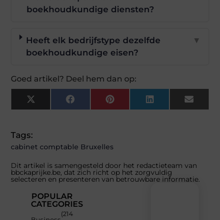
boekhoudkundige diensten?
Heeft elk bedrijfstype dezelfde
▼
boekhoudkundige eisen?
Goed artikel? Deel hem dan op:
X
Facebook
Pinterest
LinkedIn
Email
(Twitter)
Tags:
cabinet comptable Bruxelles
Dit artikel is samengesteld door het redactieteam van
bbckaprijke.be, dat zich richt op het zorgvuldig
selecteren en presenteren van betrouwbare informatie.
POPULAR
CATEGORIES
(214
Recente
Business