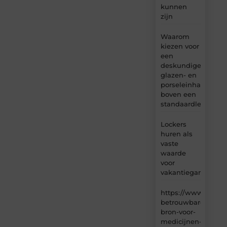
kunnen
zijn
Waarom
kiezen voor
een
deskundige
glazen- en
porseleinhandelaar
boven een
standaardleveranci
Lockers
huren als
vaste
waarde
voor
vakantiegangers
https://www.carlin
betrouwbare-
bron-voor-
medicijnen-