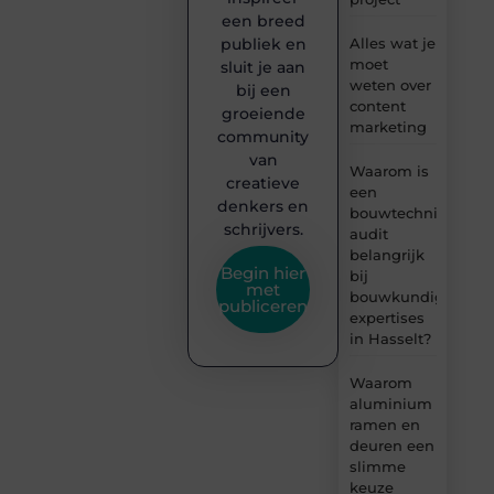
een breed
publiek en
Alles wat je
moet
sluit je aan
weten over
bij een
content
groeiende
marketing
community
van
Waarom is
creatieve
een
denkers en
bouwtechnische
schrijvers.
audit
belangrijk
Begin hier
bij
met
bouwkundige
publiceren
expertises
in Hasselt?
Waarom
aluminium
ramen en
deuren een
slimme
keuze