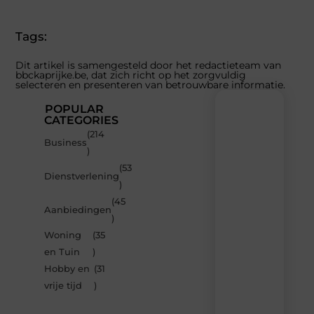
(Twitter)
Tags:
Dit artikel is samengesteld door het redactieteam van
bbckaprijke.be, dat zich richt op het zorgvuldig
selecteren en presenteren van betrouwbare informatie.
POPULAR
CATEGORIES
(214
Recente
Business
)
berichten
(53
Laat
Dienstverlening
)
je
inspireren
(45
Aanbiedingen
door
)
de
Woning
(35
nieuwste
artikelen
en Tuin
)
van
Hobby en
(31
Bbckaprijke.be
vrije tijd
)
–
dagelijks
verse