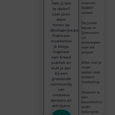
waarom
Heb jij iets
RaBBiT
te delen?
verrast
Laat jouw
stem
De juiste
horen op
keuze in
Bbckaprijke.be.
ijzerwaren
Publiceer
uit
moeiteloos
Antwerpen
je blogs,
voor elk
inspireer
project
een breed
publiek en
Alles wat je
moet
sluit je aan
weten over
bij een
content
groeiende
marketing
community
van
Waarom is
creatieve
een
denkers en
bouwtechnische
schrijvers.
audit
belangrijk