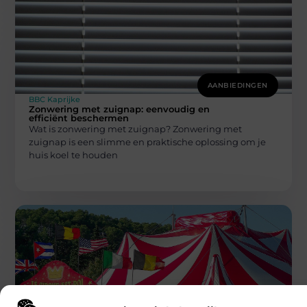
AANBIEDINGEN
BBC Kaprijke
Zonwering met zuignap: eenvoudig en
efficiënt beschermen
Wat is zonwering met zuignap? Zonwering met
zuignap is een slimme en praktische oplossing om je
huis koel te houden
AANBIEDINGEN