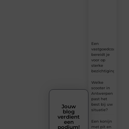
content,
boordevol
ideeën,
tips
en
inzichten.
Een
vastgoedcoach
bereidt je
voor op
sterke
bezichtigingen
Welke
scooter in
Antwerpen
past het
best bij uw
Jouw
situatie?
blog
verdient
een
Een konijn
podium!
met pit en