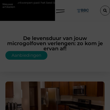
st het best bij uw situatie?
Een konijn met pit en waarom RaBBiT v
Nieuwe
artikelen
De levensduur van jouw
microgolfoven verlengen: zo kom je
ervan af!
Aanbiedingen