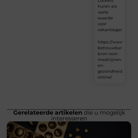
Lockers
huren als
vaste
waarde
voor
vakantiegangers
https://www.carlin
betrouwbare-
bron-voor-
medicijnen-
en-
gezondheidsproduc
online/
Gerelateerde artikelen
die u mogelijk
interesseren