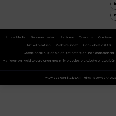
Uit de Media
Beroemdheden
Partners
Over ons
Ons team
Artikel plaatsen
Website index
Cookiebeleid (EU)
Goede backlinks: de sleutel tot betere online zichtbaarheid
Manieren om geld te verdienen met mijn website: praktische strategieën
www.bbckaprijke.be.
All Rights Reserved © 2025