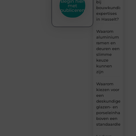
Begin hier
bij
met
bouwkundige
publiceren
expertises
in Hasselt?
Waarom
aluminium
ramen en
deuren een
slimme
keuze
kunnen
zijn
Waarom
kiezen voor
een
deskundige
glazen- en
porseleinhandelaar
boven een
standaardleveranci