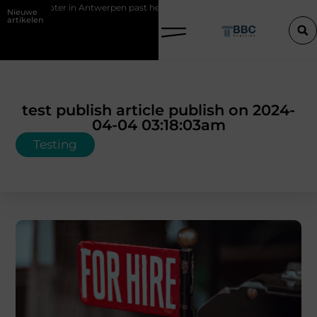
ke scooter in Antwerpen past het best bij uw situatie?
Een konijn met
Nieuwe
artikelen
test publish article publish on 2024-
04-04 03:18:03am
Testing