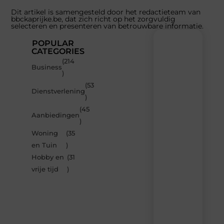
Dit artikel is samengesteld door het redactieteam van
bbckaprijke.be, dat zich richt op het zorgvuldig
selecteren en presenteren van betrouwbare informatie.
POPULAR
CATEGORIES
(214
Recente
Business
)
berichten
(53
Laat
Dienstverlening
)
je
inspireren
(45
Aanbiedingen
door
)
de
Woning
(35
nieuwste
artikelen
en Tuin
)
van
Hobby en
(31
Bbckaprijke.be
vrije tijd
)
–
dagelijks
verse
content,
boordevol
ideeën,