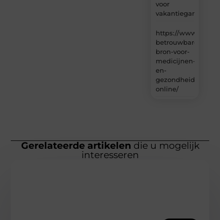
voor
vakantiegangers
https://www.carlin
betrouwbare-
bron-voor-
medicijnen-
en-
gezondheidsproduc
online/
Gerelateerde artikelen
die u mogelijk
interesseren