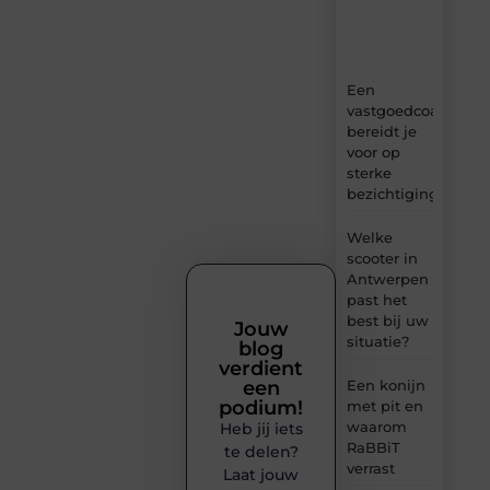
tips
en
inzichten.
Een
vastgoedcoach
bereidt je
voor op
sterke
bezichtigingen
Welke
scooter in
Antwerpen
past het
best bij uw
Jouw
situatie?
blog
verdient
een
Een konijn
podium!
met pit en
waarom
Heb jij iets
RaBBiT
te delen?
verrast
Laat jouw