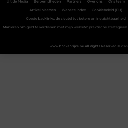
Uit de Media
Beroemdheden
Partners
Over ons
Ons team
Artikel plaatsen
Website index
Cookiebeleid (EU)
Goede backlinks: de sleutel tot betere online zichtbaarheid
Manieren om geld te verdienen met mijn website: praktische strategieën
www.bbckaprijke.be.
All Rights Reserved © 2025