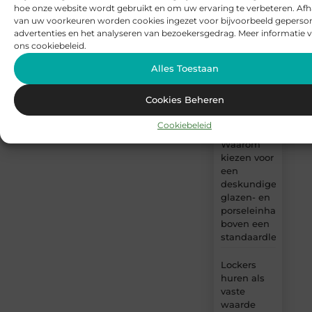
hoe onze website wordt gebruikt en om uw ervaring te verbeteren. Afh
van uw voorkeuren worden cookies ingezet voor bijvoorbeeld geperson
Waarom
advertenties en het analyseren van bezoekersgedrag. Meer informatie v
aluminium
ons cookiebeleid.
ramen en
deuren een
Alles Toestaan
slimme
keuze
Cookies Beheren
kunnen
zijn
Cookiebeleid
Waarom
kiezen voor
een
deskundige
glazen- en
porseleinhandelaar
boven een
standaardleveranci
Lockers
huren als
vaste
waarde