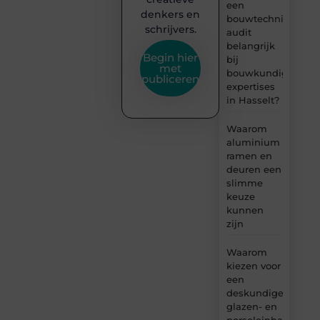
een
denkers en
bouwtechnische
schrijvers.
audit
belangrijk
Begin hier
bij
met
bouwkundige
publiceren
expertises
in Hasselt?
Waarom
aluminium
ramen en
deuren een
slimme
keuze
kunnen
zijn
Waarom
kiezen voor
een
deskundige
glazen- en
porseleinhandelaar