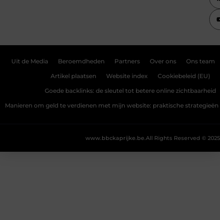
Uit de Media
Beroemdheden
Partners
Over ons
Ons team
Artikel plaatsen
Website index
Cookiebeleid (EU)
Goede backlinks: de sleutel tot betere online zichtbaarheid
Manieren om geld te verdienen met mijn website: praktische strategieën
www.bbckaprijke.be.
All Rights Reserved © 2025