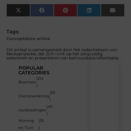
X
Facebook
Pinterest
LinkedIn
Email
(Twitter)
Tags:
Conceptstore online
Dit artikel is samengesteld door het redactieteam van
bbckaprijke.be, dat zich richt op het zorgvuldig
selecteren en presenteren van betrouwbare informatie.
POPULAR
CATEGORIES
(214
Recente
Business
)
berichten
(53
Laat
Dienstverlening
)
je
inspireren
(45
Aanbiedingen
door
)
de
Woning
(35
nieuwste
artikelen
en Tuin
)