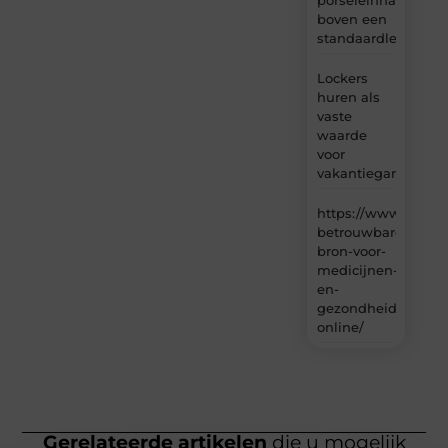
boven een
standaardleveranci
Lockers
huren als
vaste
waarde
voor
vakantiegangers
https://www.carlin
betrouwbare-
bron-voor-
medicijnen-
en-
gezondheidsproduc
online/
Gerelateerde artikelen
die u mogelijk