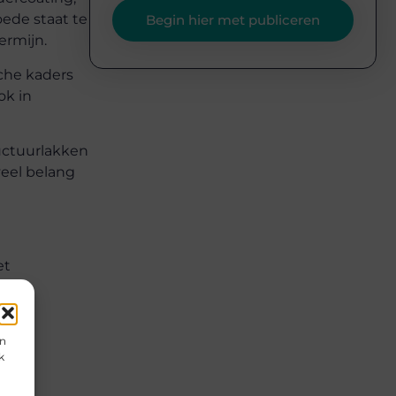
oede staat te
Begin hier met publiceren
ermijn.
sche kaders
ok in
ructuurlakken
veel belang
et
en
k