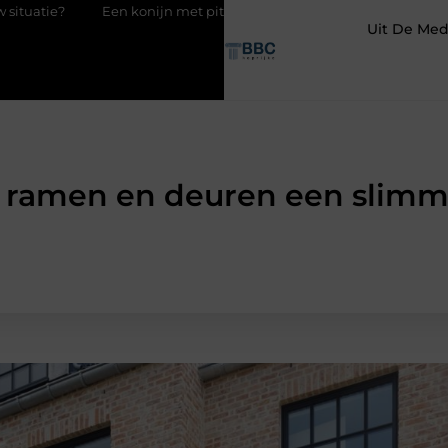
Een konijn met pit en waarom RaBBiT verrast
De juiste keuze i
Uit De Med
ramen en deuren een slimme