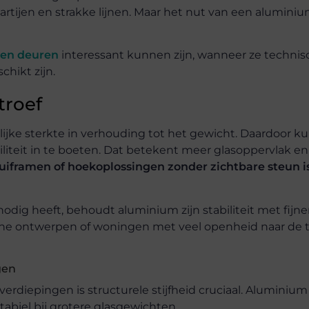
rtijen en strakke lijnen. Maar het nut van een alumini
en deuren
interessant kunnen zijn, wanneer ze technis
chikt zijn.
troef
lijke sterkte in verhouding tot het gewicht. Daardoor 
iliteit in te boeten. Dat betekent meer glasoppervlak e
uiframen of hoekoplossingen zonder zichtbare steun 
dig heeft, behoudt aluminium zijn stabiliteit met fijne
sche ontwerpen of woningen met veel openheid naar de t
gen
erdiepingen is structurele stijfheid cruciaal. Aluminiu
abiel bij grotere glasgewichten.