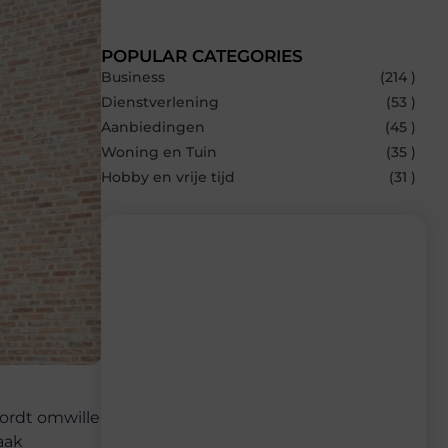
POPULAR CATEGORIES
Business
(214 )
Dienstverlening
(53 )
Aanbiedingen
(45 )
Woning en Tuin
(35 )
Hobby en vrije tijd
(31 )
Recente berichten
Laat je inspireren door de nieuwste
artikelen van Bbckaprijke.be – dagelijks
verse content, boordevol ideeën, tips en
inzichten.
wordt omwille
aak