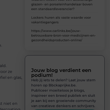
glazen- en porseleinhandelaar boven
een standaardleverancier?
Lockers huren als vaste waarde voor
vakantiegangers
https://www.carlinks.be/jouw-
betrouwbare-bron-voor-medicijnen-en-
gezondheidsproducten-online/
.
ald.
Jouw blog verdient een
door ze
podium!
iel en glas,
Heb jij iets te delen? Laat jouw stem
horen op Bbckaprijke.be.
Publiceer moeiteloos je blogs,
inspireer een breed publiek en sluit
je aan bij een groeiende community
t niet en
van creatieve denkers en schrijvers.
dercoating,