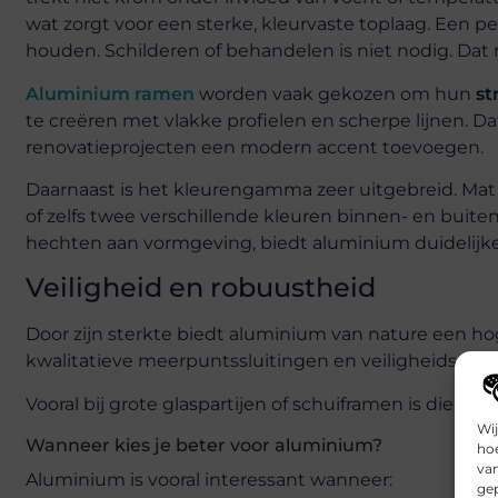
wat zorgt voor een sterke, kleurvaste toplaag. Een p
houden. Schilderen of behandelen is niet nodig. Da
Aluminium ramen
worden vaak gekozen om hun
st
te creëren met vlakke profielen en scherpe lijnen. D
renovatieprojecten een modern accent toevoegen.
Daarnaast is het kleurengamma zeer uitgebreid. Mat z
of zelfs twee verschillende kleuren binnen- en buite
hechten aan vormgeving, biedt aluminium duidelijke 
Veiligheid en robuustheid
Door zijn sterkte biedt aluminium van nature een 
kwalitatieve meerpuntssluitingen en veiligheidsglas 
Vooral bij grote glaspartijen of schuiframen is die str
Wij
Wanneer kies je beter voor aluminium?
hoe
va
Aluminium is vooral interessant wanneer:
gep