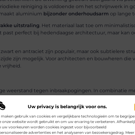
eriodieke reiniging is voldoende om het schrijnwerk in g
t maakt aluminium
bijzonder onderhoudsarm
op lange t
rakke uitstraling
. Het materiaal laat toe om minimalisti
at past perfect bij hedendaagse architectuur, maar kan o
wart en antraciet zijn populair, maar ook subtielere st
nzijde zijn mogelijk. Voor architecten en bouwheren die 
vrijheid.
hoge weerstand tegen inbraakpogingen. In combinatie m
vormt het een solide beveiligingsoplossing.
Uw privacy is belangrijk voor ons.
ucturele stevigheid een belangrijk voordeel.
 maken gebruik van cookies en vergelijkbare technologieën om te begrijp
 onze website wordt gebruikt en om uw ervaring te verbeteren. Afhankelij
n uw voorkeuren worden cookies ingezet voor bijvoorbeeld
ersonaliseerde advertenties en het analyseren van bezoekersgedrag. Meer