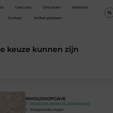
n ijzerwaren uit Antwerpen voor elk project
Alles wat je moet w
ia
Over ons
Ons team
Partners
Contact
Artikel plaatsen
 keuze kunnen zijn
INHOUDSOPGAVE
Structurele sterkte als grootste troef
Veelgestelde vragen