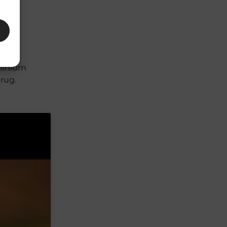
uminium
erug.