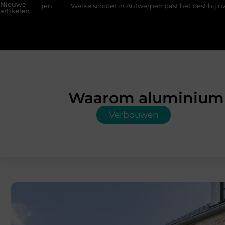
Nieuwe
n
Welke scooter in Antwerpen past het best bij uw situatie?
artikelen
Waarom aluminium 
Verbouwen