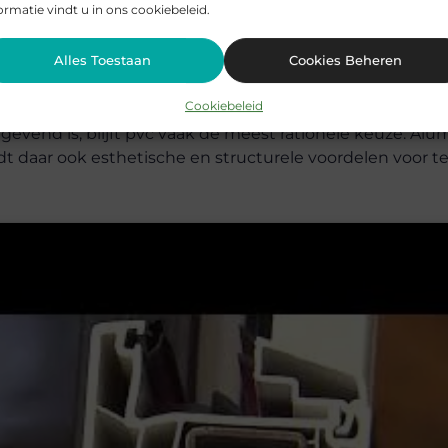
ormatie vindt u in ons cookiebeleid.
Alles Toestaan
Cookies Beheren
Cookiebeleid
gevend is, blijft pvc vaak de meest rationele keuze. Al
edt daar ook esthetische en structurele voordelen voor t