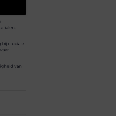
n
erialen,
 bij cruciale
 waar
righeid van