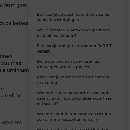
um raam gaat
Een vastgoedcoach bereidt je voor op
sterke bezichtigingen
ch de betere
Welke scooter in Antwerpen past het
best bij uw situatie?
Een konijn met pit en waarom RaBBiT
verrast
kunnen
De juiste keuze in ijzerwaren uit
n dus meer
Antwerpen voor elk project
is aluminium
Alles wat je moet weten over content
marketing
re
Waarom is een bouwtechnische audit
uin of het
belangrijk bij bouwkundige expertises
in Hasselt?
Waarom aluminium ramen en deuren
een slimme keuze kunnen zijn
m vervormt
Waarom kiezen voor een deskundige