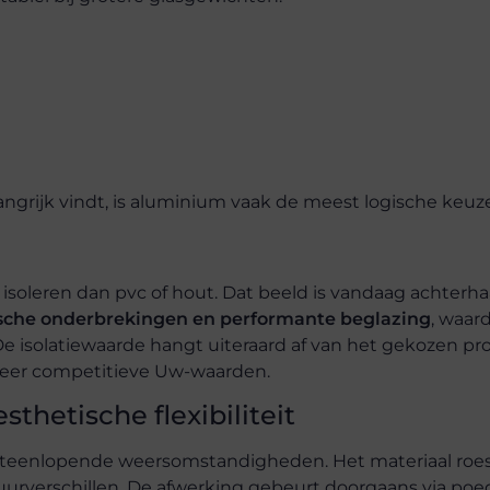
ngrijk vindt, is aluminium vaak de meest logische keuze
soleren dan pvc of hout. Dat beeld is vandaag achterha
che onderbrekingen en performante beglazing
, waar
 isolatiewaarde hangt uiteraard af van het gekozen prof
zeer competitieve Uw-waarden.
hetische flexibiliteit
iteenlopende weersomstandigheden. Het materiaal roes
uurverschillen. De afwerking gebeurt doorgaans via poe