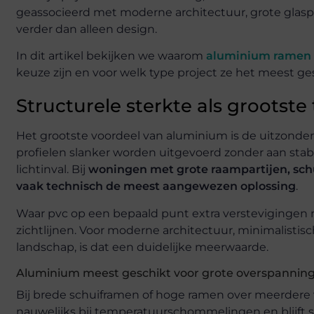
geassocieerd met moderne architectuur, grote glaspa
verder dan alleen design.
In dit artikel bekijken we waarom
aluminium ramen 
keuze zijn en voor welk type project ze het meest ges
Structurele sterkte als grootste 
Het grootste voordeel van aluminium is de uitzonder
profielen slanker worden uitgevoerd zonder aan stab
lichtinval. Bij
woningen met grote raampartijen, sch
vaak technisch de meest aangewezen oplossing
.
Waar pvc op een bepaald punt extra verstevigingen no
zichtlijnen. Voor moderne architectuur, minimalisti
landschap, is dat een duidelijke meerwaarde.
Aluminium meest geschikt voor grote overspannin
Bij brede schuiframen of hoge ramen over meerdere v
nauwelijks bij temperatuurschommelingen en blijft st