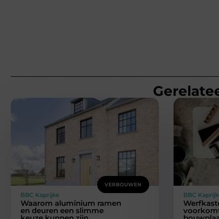
Gerelatee
VERBOUWEN
BBC Kaprijke
BBC Kaprijk
Waarom aluminium ramen
Werfkast
en deuren een slimme
voorkomt
keuze kunnen zijn
bouwplaa