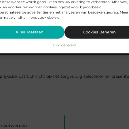
 onze website wordt gebruikt en om uw ervaring te verbeteren. Afhankelij
n uw voorkeuren worden cookies ingezet voor bijvoorbeeld
ersonaliseerde advertenties en het analyseren van bezoekersgedrag. Meer
ordelen van een bouwdroger?
ormatie vindt u in ons cookiebeleid.
Alles Toestaan
Cookies Beheren
Pinterest
LinkedIn
Cookiebeleid
rijke.be, dat zich richt op het zorgvuldig selecteren en present
 te Antwerpen