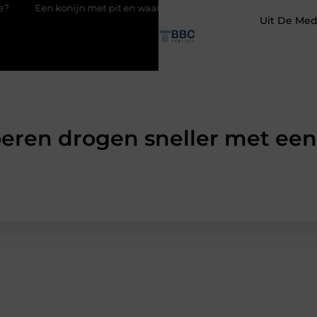
konijn met pit en waarom RaBBiT verrast
De juiste keuze in ijz
Uit De Med
oeren drogen sneller met ee