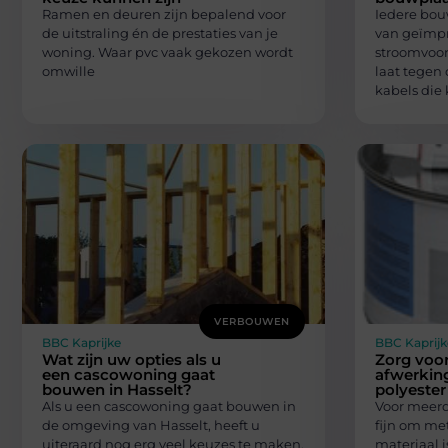
Ramen en deuren zijn bepalend voor
Iedere bouw
de uitstraling én de prestaties van je
van geïmpr
woning. Waar pvc vaak gekozen wordt
stroomvoor
omwille
laat tegen
kabels die 
VERBOUWEN
BBC Kaprijke
BBC Kaprijk
Wat zijn uw opties als u
Zorg voor
een cascowoning gaat
afwerkin
bouwen in Hasselt?
polyeste
Als u een cascowoning gaat bouwen in
Voor meer
de omgeving van Hasselt, heeft u
fijn om me
uiteraard nog erg veel keuzes te maken.
materiaal i