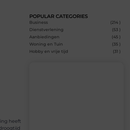
POPULAR CATEGORIES
Business
(214 )
Dienstverlening
(53 )
Aanbiedingen
(45 )
Woning en Tuin
(35 )
Hobby en vrije tijd
(31 )
Recente berichten
Laat je inspireren door de nieuwste
artikelen van Bbckaprijke.be – dagelijks
verse content, boordevol ideeën, tips en
inzichten.
ing heeft
droogtijd