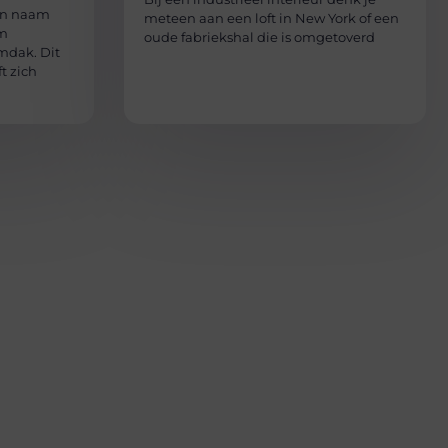
één naam
meteen aan een loft in New York of een
om
oude fabriekshal die is omgetoverd
mdak. Dit
t zich