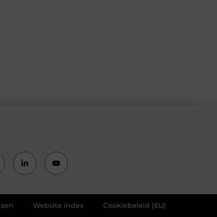
tsen
Website index
Cookiebeleid (EU)