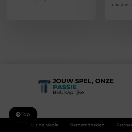
meerdere 
JOUW SPEL, ONZE
PASSIE
BBC kaprijke
Top
Uit de Media
Beroemdheden
Partne