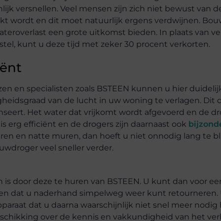
ijk versnellen. Veel mensen zijn zich niet bewust van d
kt wordt en dit moet natuurlijk ergens verdwijnen. Bo
ateroverlast een grote uitkomst bieden. In plaats van v
el, kunt u deze tijd met zeker 30 procent verkorten.
iënt
zen en specialisten zoals BSTEEN kunnen u hier duidelij
eidsgraad van de lucht in uw woning te verlagen. Dit 
nseert. Het water dat vrijkomt wordt afgevoerd en de d
s erg efficiënt en de drogers zijn daarnaast ook
bijzond
ren en natte muren, dan hoeft u niet onnodig lang te bl
wdroger veel sneller verder.
is door deze te huren van BSTEEN. U kunt dan voor een
alen dat u naderhand simpelweg weer kunt retourneren.
araat dat u daarna waarschijnlijk niet snel meer nodig 
u beschikking over de kennis en vakkundigheid van het ver