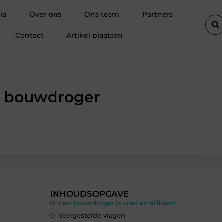
erwaren uit Antwerpen voor elk project
Alles wat je moet weten o
ia
Over ons
Ons team
Partners
Contact
Artikel plaatsen
n bouwdroger
INHOUDSOPGAVE
Een bouwdroger is snel en efficiënt
Veelgestelde vragen