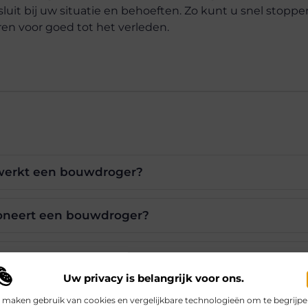
luit bij uw situatie en behoeften. Zo kunt u snel stopp
n voor goed tot het verleden.
werkt een bouwdroger?
oneert een bouwdroger?
ik een bouwdroger nodig?
Uw privacy is belangrijk voor ons.
 maken gebruik van cookies en vergelijkbare technologieën om te begrijp
 bouwdroger te huren of te kopen?