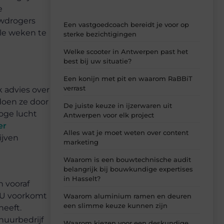
e
uwdrogers
Een vastgoedcoach bereidt je voor op
ele weken te
sterke bezichtigingen
Welke scooter in Antwerpen past het
best bij uw situatie?
Een konijn met pit en waarom RaBBiT
verrast
k advies over
doen ze door
De juiste keuze in ijzerwaren uit
roge lucht
Antwerpen voor elk project
er
Alles wat je moet weten over content
ijven
marketing
Waarom is een bouwtechnische audit
belangrijk bij bouwkundige expertises
in Hasselt?
 vooraf
 U voorkomt
Waarom aluminium ramen en deuren
een slimme keuze kunnen zijn
heeft.
huurbedrijf
Waarom kiezen voor een deskundige