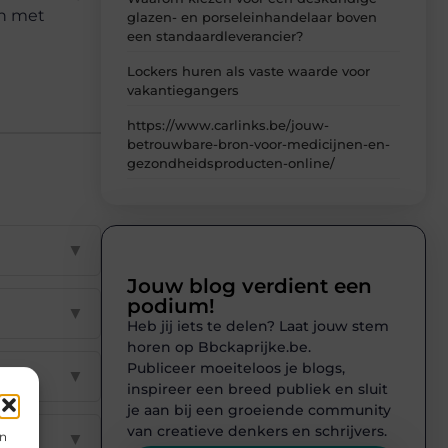
en met
glazen- en porseleinhandelaar boven
een standaardleverancier?
Lockers huren als vaste waarde voor
vakantiegangers
https://www.carlinks.be/jouw-
betrouwbare-bron-voor-medicijnen-en-
gezondheidsproducten-online/
▼
Jouw blog verdient een
podium!
▼
Heb jij iets te delen? Laat jouw stem
horen op Bbckaprijke.be.
Publiceer moeiteloos je blogs,
▼
inspireer een breed publiek en sluit
je aan bij een groeiende community
van creatieve denkers en schrijvers.
en
▼