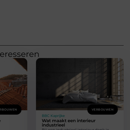
teresseren
RBOUWEN
VERBOUWEN
BBC Kaprijke
e
Wat maakt een interieur
industrieel
Bij een industrieel interieur denk je