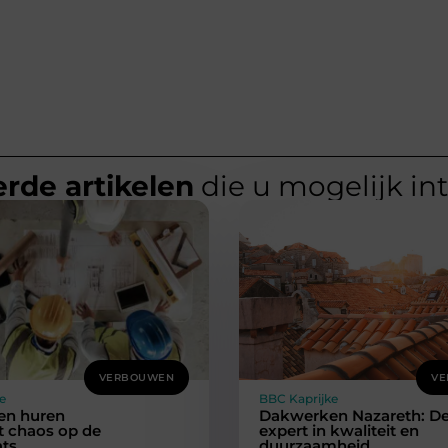
rde artikelen
die u mogelijk in
VERBOUWEN
VE
e
BBC Kaprijke
en huren
Dakwerken Nazareth: D
 chaos op de
expert in kwaliteit en
ts
duurzaamheid