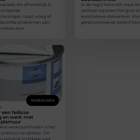
plaats die afhankelijk is
In de regio Nazareth staat 
oviseerde
centraal wanneer het gaat 
zieningen, loopt vroeg of
kwalitatieve dakwerken: Vla
 dezelfde problemen aan:
gerenommeerde bedrijf heef
kriskras door
VERBOUWEN
e
 een feilloze
g en werk met
r plamuur
dere werkzaamheden is het
t plamuur te werken. Dit
s namelijk inzetbaar voor