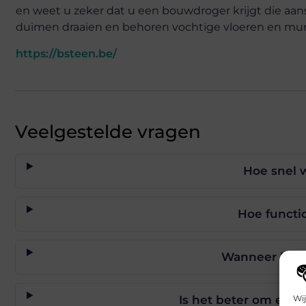
en weet u zeker dat u een bouwdroger krijgt die aans
duimen draaien en behoren vochtige vloeren en mure
https://bsteen.be/
Veelgestelde vragen
Hoe snel 
Hoe functi
Wanneer heb 
Wij
Is het beter om een