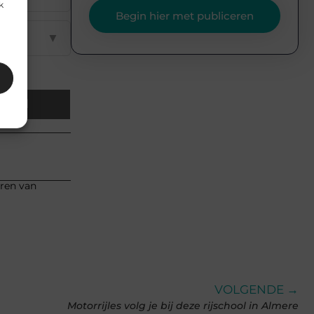
k
Begin hier met publiceren
▼
Email
eren van
VOLGENDE →
Motorrijles volg je bij deze rijschool in Almere