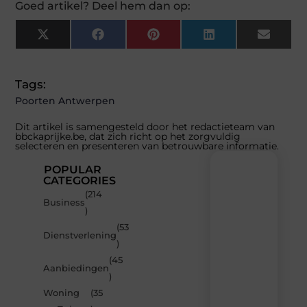
Goed artikel? Deel hem dan op:
X
Facebook
Pinterest
LinkedIn
Email
(Twitter)
Tags:
Poorten Antwerpen
Dit artikel is samengesteld door het redactieteam van
bbckaprijke.be, dat zich richt op het zorgvuldig
selecteren en presenteren van betrouwbare informatie.
POPULAR
CATEGORIES
(214
Recente
Business
)
berichten
(53
Laat
Dienstverlening
)
je
inspireren
(45
Aanbiedingen
door
)
de
Woning
(35
nieuwste
artikelen