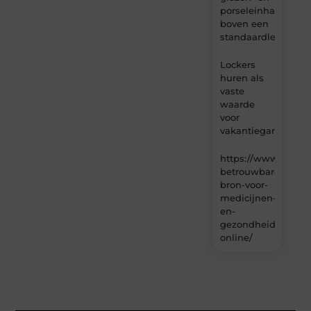
porseleinhandelaar
boven een
standaardleveranci
Lockers
huren als
vaste
waarde
voor
vakantiegangers
https://www.carlin
betrouwbare-
bron-voor-
medicijnen-
en-
gezondheidsproduc
online/