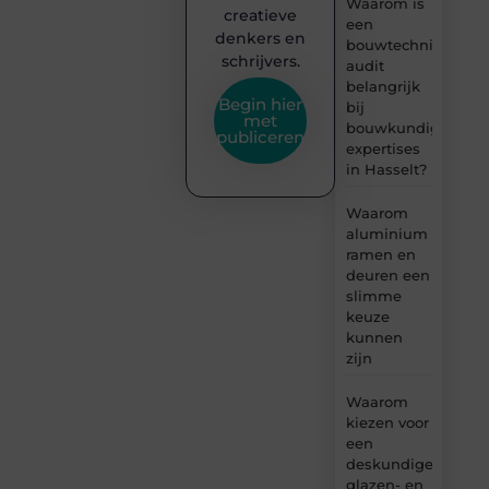
Waarom is
creatieve
een
denkers en
bouwtechnische
schrijvers.
audit
belangrijk
Begin hier
bij
met
bouwkundige
publiceren
expertises
in Hasselt?
Waarom
aluminium
ramen en
deuren een
slimme
keuze
kunnen
zijn
Waarom
kiezen voor
een
deskundige
glazen- en