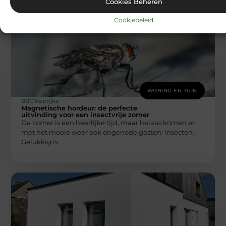
Cookies Beheren
Cookiebeleid
WONING EN TUIN
BBC Kaprijke
Magnetische hordeur: de perfecte
uitvinding voor een insectvrije zomer
De zomer is een heerlijke tijd, maar helaas komen er
met het mooie weer ook ongenode gasten: insecten.
Gelukkig is