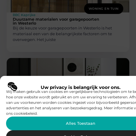
WONING EN TUIN
BBC Kaprijke
Duurzame materialen voor garagepoorten
in Westerlo
Bij de keuze voor garagepoorten in Westerlo is het
materiaal een van de belangrijkste factoren om te
overwegen. Het juiste
Uw privacy is belangrijk voor ons.
Wij maken gebruik van cookies en vergelijkbare technologieën om te b
hoe onze website wordt gebruikt en om uw ervaring te verbeteren. Afh
WONING EN TUIN
van uw voorkeuren worden cookies ingezet voor bijvoorbeeld geperson
BBC Kaprijke
advertenties en het analyseren van bezoekersgedrag. Meer informatie v
Tuinstoelen kopen voor kleine tuinen en
ons cookiebeleid.
balkons
Wanneer u tuinstoelen kopen overweegt voor een
Alles Toestaan
compacte tuin of een knus balkon, is het essentieel om
slimme keuzes te