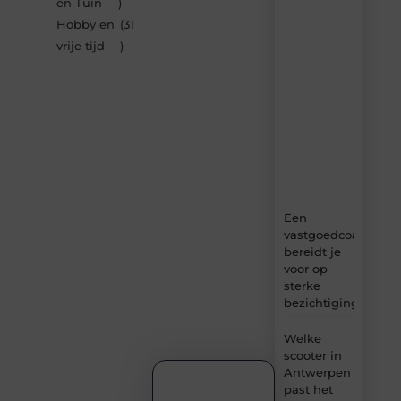
en Tuin
)
van
Hobby en
(31
Bbckaprijke.be
vrije tijd
)
–
dagelijks
verse
content,
boordevol
ideeën,
tips
en
inzichten.
Een
vastgoedcoach
bereidt je
voor op
sterke
bezichtigingen
Welke
scooter in
Antwerpen
past het