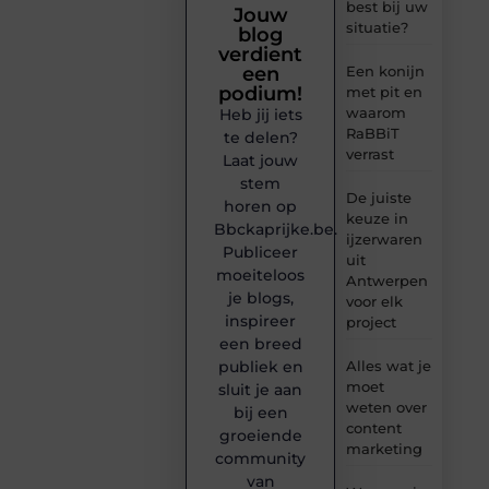
best bij uw
Jouw
situatie?
blog
verdient
een
Een konijn
podium!
met pit en
waarom
Heb jij iets
RaBBiT
te delen?
verrast
Laat jouw
stem
De juiste
horen op
keuze in
Bbckaprijke.be.
ijzerwaren
Publiceer
uit
moeiteloos
Antwerpen
je blogs,
voor elk
inspireer
project
een breed
publiek en
Alles wat je
moet
sluit je aan
weten over
bij een
content
groeiende
marketing
community
van