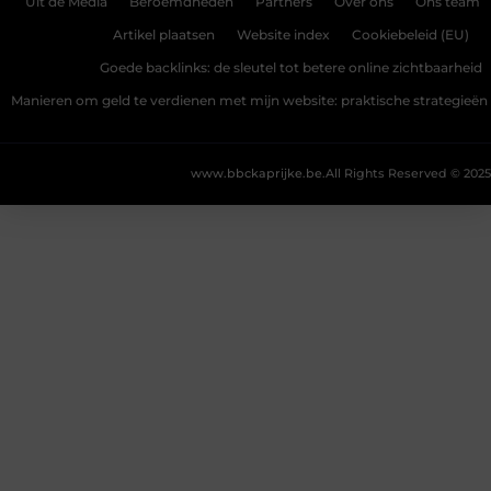
Uit de Media
Beroemdheden
Partners
Over ons
Ons team
Artikel plaatsen
Website index
Cookiebeleid (EU)
Goede backlinks: de sleutel tot betere online zichtbaarheid
Manieren om geld te verdienen met mijn website: praktische strategieën
www.bbckaprijke.be.
All Rights Reserved © 2025