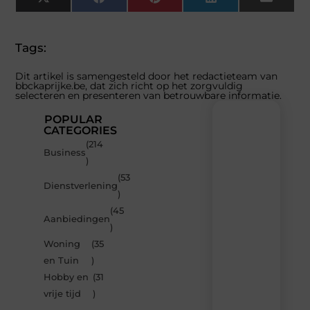
X
Facebook
Pinterest
LinkedIn
Email
(Twitter)
Tags:
Dit artikel is samengesteld door het redactieteam van
bbckaprijke.be, dat zich richt op het zorgvuldig
selecteren en presenteren van betrouwbare informatie.
POPULAR
CATEGORIES
(214
Recente
Business
)
berichten
(53
Laat
Dienstverlening
)
je
inspireren
(45
Aanbiedingen
door
)
de
Woning
(35
nieuwste
artikelen
en Tuin
)
van
Hobby en
(31
Bbckaprijke.be
vrije tijd
)
–
dagelijks