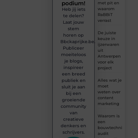
podium!
met pit en
waarom
Heb jij iets
RaBBiT
te delen?
verrast
Laat jouw
stem
De juiste
horen op
keuze in
Bbckaprijke.be.
ijzerwaren
Publiceer
uit
moeiteloos
Antwerpen
je blogs,
voor elk
inspireer
project
een breed
publiek en
Alles wat je
moet
sluit je aan
weten over
bij een
content
groeiende
marketing
community
van
Waarom is
creatieve
een
denkers en
bouwtechnische
schrijvers.
audit