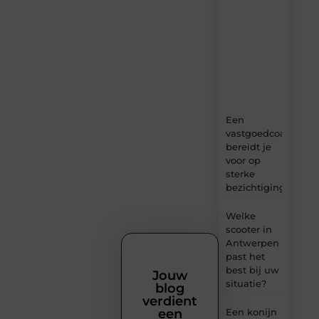
verse
content,
boordevol
ideeën,
tips
en
inzichten.
Een
vastgoedcoach
bereidt je
voor op
sterke
bezichtigingen
Welke
scooter in
Antwerpen
past het
best bij uw
Jouw
situatie?
blog
verdient
een
Een konijn