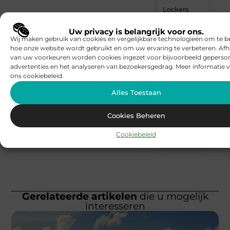
Lockers
huren als
vaste
Uw privacy is belangrijk voor ons.
waarde
Wij maken gebruik van cookies en vergelijkbare technologieën om te b
hoe onze website wordt gebruikt en om uw ervaring te verbeteren. Afh
voor
van uw voorkeuren worden cookies ingezet voor bijvoorbeeld geperson
vakantiegangers
advertenties en het analyseren van bezoekersgedrag. Meer informatie v
ons cookiebeleid.
https://www.carlin
betrouwbare-
Alles Toestaan
bron-voor-
medicijnen-
Cookies Beheren
en-
gezondheidsproduc
Cookiebeleid
online/
Gerelateerde artikelen
die u mogelijk
interesseren