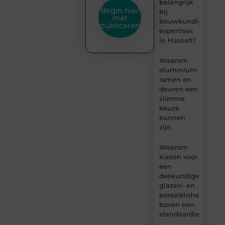
belangrijk
Begin hier
bij
met
bouwkundige
publiceren
expertises
in Hasselt?
Waarom
aluminium
ramen en
deuren een
slimme
keuze
kunnen
zijn
Waarom
kiezen voor
een
deskundige
glazen- en
porseleinhandelaar
boven een
standaardleveranci