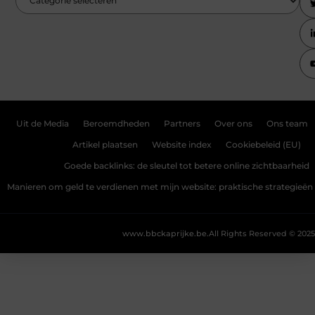
Uit de Media
Beroemdheden
Partners
Over ons
Ons team
Artikel plaatsen
Website index
Cookiebeleid (EU)
Goede backlinks: de sleutel tot betere online zichtbaarheid
Manieren om geld te verdienen met mijn website: praktische strategieën
www.bbckaprijke.be.
All Rights Reserved © 2025