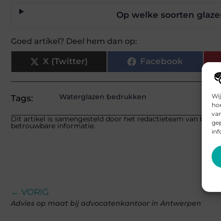
Op welke soorten glaz
Goed artikel? Deel hem dan op:
X (Twitter)
Facebook
Waterglazen bedrukken
Wij
Tags:
hoe
va
Dit artikel is samengesteld door het redactieteam van bbckap
gep
betrouwbare informatie.
inf
← VORIG
Advies op maat bij advocatenkantoor in Antwerpen