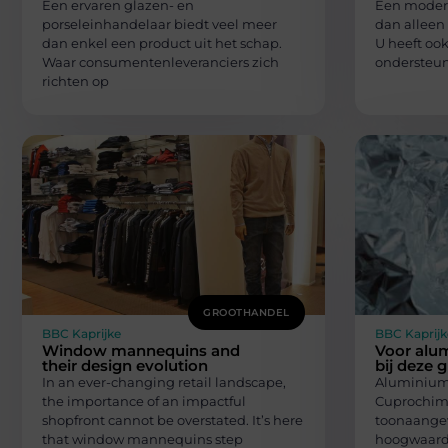
Een ervaren glazen- en
Een modern
porseleinhandelaar biedt veel meer
dan alleen 
dan enkel een product uit het schap.
U heeft ook
Waar consumentenleveranciers zich
ondersteu
richten op
GROOTHANDEL
BBC Kaprijke
BBC Kaprijk
Window mannequins and
Voor alum
their design evolution
bij deze 
In an ever-changing retail landscape,
Aluminium
the importance of an impactful
Cuprochimi
shopfront cannot be overstated. It’s here
toonaangev
that window mannequins step
hoogwaard