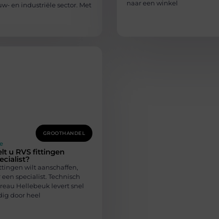
naar een winkel
w- en industriële sector. Met
GROOTHANDEL
e
lt u RVS fittingen
ecialist?
ittingen wilt aanschaffen,
r een specialist. Technisch
eau Hellebeuk levert snel
ig door heel