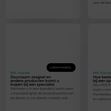
voor de bou
GROOTHANDEL
BBC Kaprijke
BBC Kaprijk
Duurzaam zaagsel en
Hoe beste
andere producten komt u
bij een sp
kopen bij een specialist
Als u RVS f
Wanneer u in een boerderij werkt weet
kiest u voo
u hoe belangrijk de levenskwaliteit van
Handelsbur
de dieren is. Uw dieren moeten ook
en vakkund