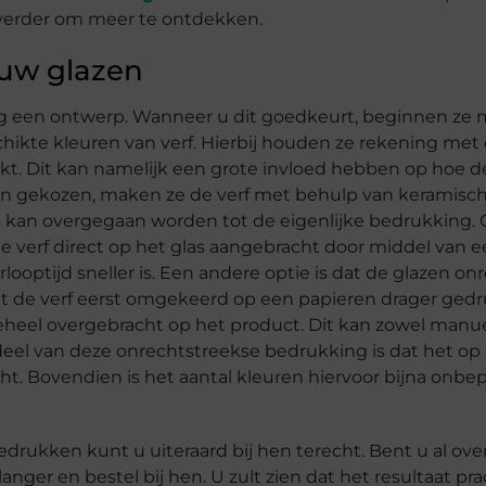
l verder om meer te ontdekken.
 uw glazen
ng een ontwerp. Wanneer u dit goedkeurt, beginnen ze 
chikte kleuren van verf. Hierbij houden ze rekening met
t. Dit kan namelijk een grote invloed hebben op hoe d
zijn gekozen, maken ze de verf met behulp van keramisc
s kan overgegaan worden tot de eigenlijke bedrukking. 
de verf direct op het glas aangebracht door middel van 
looptijd sneller is. Een andere optie is dat de glazen on
dt de verf eerst omgekeerd op een papieren drager gedr
eheel overgebracht op het product. Dit kan zowel manuee
ordeel van deze onrechtstreekse bedrukking is dat het op 
. Bovendien is het aantal kleuren hiervoor bijna onbep
drukken kunt u uiteraard bij hen terecht. Bent u al ov
ger en bestel bij hen. U zult zien dat het resultaat prac