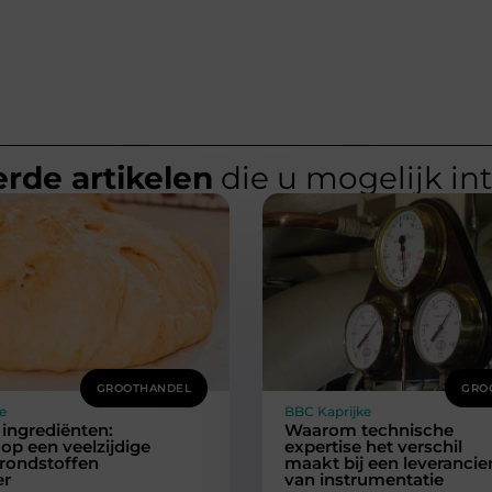
rde artikelen
die u mogelijk in
GROOTHANDEL
GRO
e
BBC Kaprijke
ingrediënten:
Waarom technische
op een veelzijdige
expertise het verschil
rondstoffen
maakt bij een leverancie
er
van instrumentatie