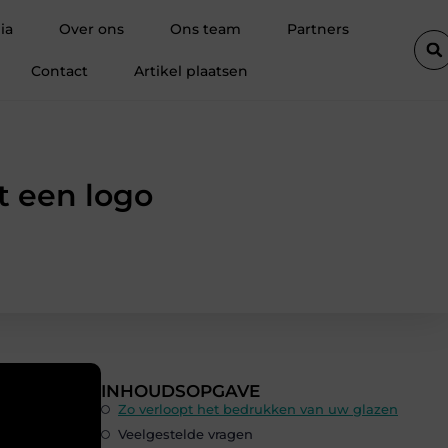
aren uit Antwerpen voor elk project
Alles wat je moet weten ove
ia
Over ons
Ons team
Partners
Contact
Artikel plaatsen
t een logo
INHOUDSOPGAVE
Zo verloopt het bedrukken van uw glazen
Veelgestelde vragen