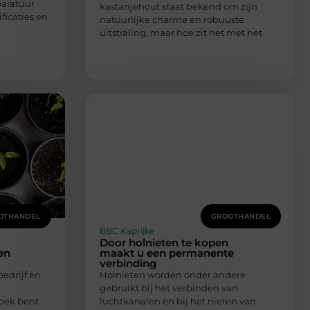
paratuur
kastanjehout staat bekend om zijn
ficaties en
natuurlijke charme en robuuste
uitstraling, maar hoe zit het met het
OTHANDEL
GROOTHANDEL
BBC Kaprijke
Door holnieten te kopen
en
maakt u een permanente
verbinding
bedrijf en
Holnieten worden onder andere
gebruikt bij het verbinden van
zoek bent
luchtkanalen en bij het nieten van