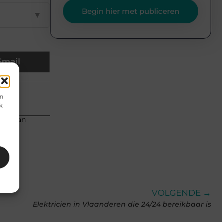
Begin hier met publiceren
▼
Email
en
k
eren van
VOLGENDE →
Elektricien in Vlaanderen die 24/24 bereikbaar is