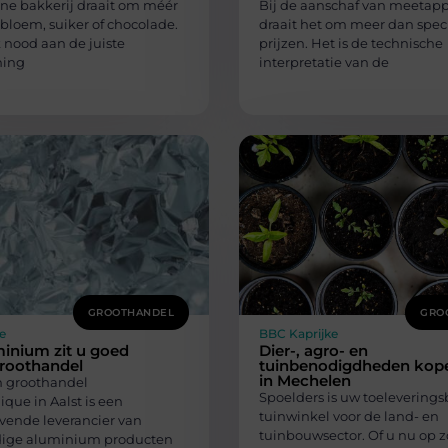
e bakkerij draait om méér
Bij de aanschaf van meetap
bloem, suiker of chocolade.
draait het om meer dan speci
 nood aan de juiste
prijzen. Het is de technische
ning
interpretatie van de
GROOTHANDEL
GRO
e
BBC Kaprijke
inium zit u goed
Dier-, agro- en
groothandel
tuinbenodigdheden kop
in Mechelen
 groothandel
Spoelders is uw toeleverings
que in Aalst is een
tuinwinkel voor de land- en
ende leverancier van
tuinbouwsector. Of u nu op 
ige aluminium producten