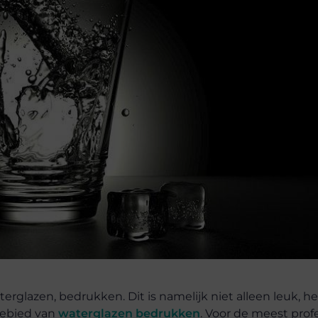
aterglazen, bedrukken. Dit is namelijk niet alleen leuk, h
 gebied van
waterglazen bedrukken
. Voor de meest prof