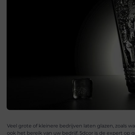
Veel grote of kleinere bedrijven laten glazen, zoals w
ook het bereik van uw bedrijf. 5dcor is de expert op