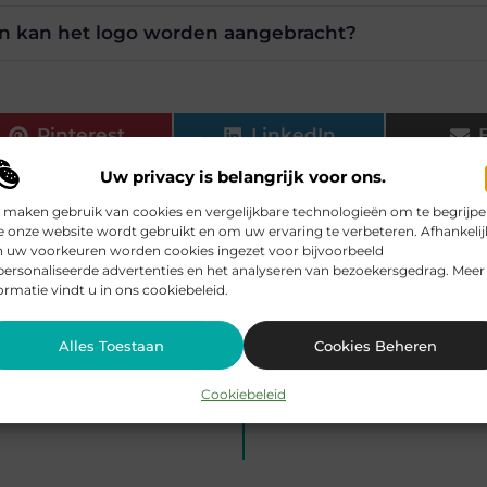
en kan het logo worden aangebracht?
Pinterest
LinkedIn
Uw privacy is belangrijk voor ons.
 maken gebruik van cookies en vergelijkbare technologieën om te begrijp
 onze website wordt gebruikt en om uw ervaring te verbeteren. Afhankelij
n uw voorkeuren worden cookies ingezet voor bijvoorbeeld
rijke.be, dat zich richt op het zorgvuldig selecteren en present
ersonaliseerde advertenties en het analyseren van bezoekersgedrag. Meer
ormatie vindt u in ons cookiebeleid.
Alles Toestaan
Cookies Beheren
Cookiebeleid