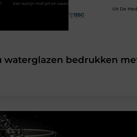
ijn met pit en waarom RaBBiT verrast
De juiste keuze in ijzerw
Uit De Med
 u waterglazen bedrukken me