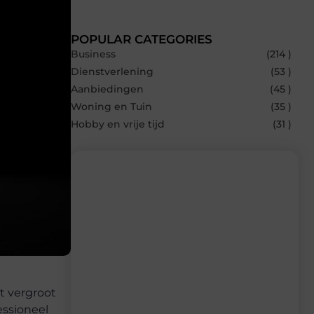
POPULAR CATEGORIES
Business
(214 )
Dienstverlening
(53 )
Aanbiedingen
(45 )
Woning en Tuin
(35 )
Hobby en vrije tijd
(31 )
Recente berichten
Laat je inspireren door de nieuwste
artikelen van Bbckaprijke.be – dagelijks
verse content, boordevol ideeën, tips en
inzichten.
et vergroot
essioneel