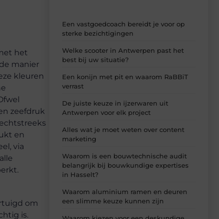
Een vastgoedcoach bereidt je voor op
sterke bezichtigingen
Welke scooter in Antwerpen past het
met het
best bij uw situatie?
 de manier
eze kleuren
Een konijn met pit en waarom RaBBiT
verrast
he
Ofwel
De juiste keuze in ijzerwaren uit
een zeefdruk
Antwerpen voor elk project
rechtstreeks
Alles wat je moet weten over content
ukt en
marketing
l, via
Waarom is een bouwtechnische audit
alle
belangrijk bij bouwkundige expertises
erkt.
in Hasselt?
Waarom aluminium ramen en deuren
een slimme keuze kunnen zijn
ertuigd om
htig is.
Waarom kiezen voor een deskundige