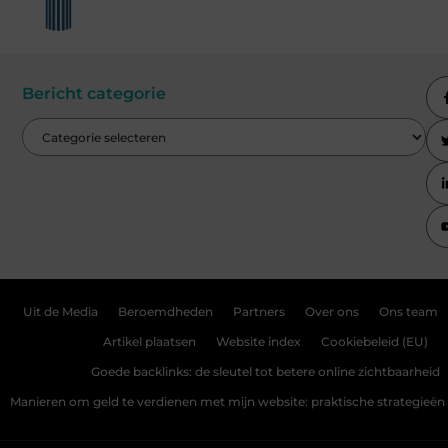
Bericht categorie
Uit de Media
Beroemdheden
Partners
Over ons
Ons team
Artikel plaatsen
Website index
Cookiebeleid (EU)
Goede backlinks: de sleutel tot betere online zichtbaarheid
Manieren om geld te verdienen met mijn website: praktische strategieën