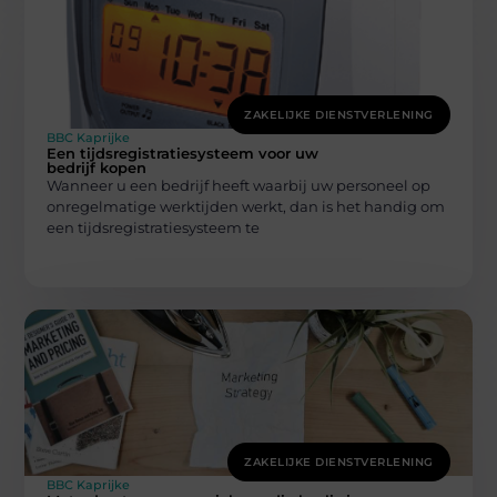
ZAKELIJKE DIENSTVERLENING
BBC Kaprijke
Een tijdsregistratiesysteem voor uw
bedrijf kopen
Wanneer u een bedrijf heeft waarbij uw personeel op
onregelmatige werktijden werkt, dan is het handig om
een tijdsregistratiesysteem te
ZAKELIJKE DIENSTVERLENING
BBC Kaprijke