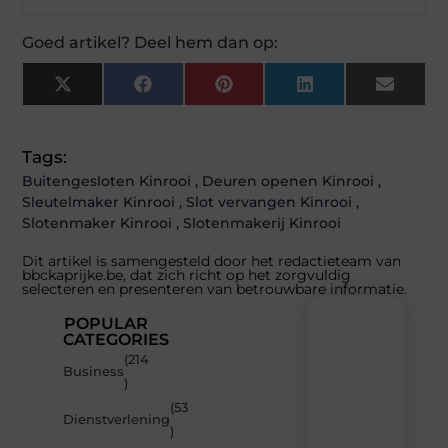
Goed artikel? Deel hem dan op:
X
Facebook
Pinterest
LinkedIn
Email
(Twitter)
Tags:
Buitengesloten Kinrooi
,
Deuren openen Kinrooi
,
Sleutelmaker Kinrooi
,
Slot vervangen Kinrooi
,
Slotenmaker Kinrooi
,
Slotenmakerij Kinrooi
Dit artikel is samengesteld door het redactieteam van
bbckaprijke.be, dat zich richt op het zorgvuldig
selecteren en presenteren van betrouwbare informatie.
POPULAR
CATEGORIES
(214
Recente
Business
)
berichten
(53
Laat
Dienstverlening
)
je