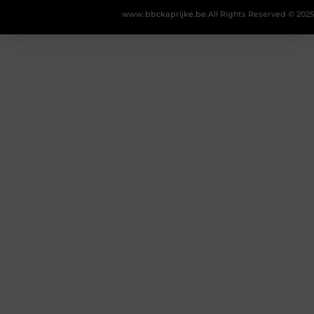
www.bbckaprijke.be.
All Rights Reserved © 2025