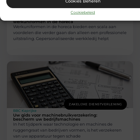
Cookies Beheren
ZAKELIJKE DIENSTVERLENING
Cookiebeleid
BBC Kaprijke
De voordelen van gepersonaliseerde
werkuniformen in de horeca
Werkuniformen in de horeca bieden een scala aan
voordelen die verder gaan dan alleen een professionele
uitstraling. Gepersonaliseerde werkkledij helpt
ZAKELIJKE DIENSTVERLENING
BBC Kaprijke
Uw gids voor machinebruikverzekering:
bescherm uw bedrijfsmachines
In het tijdperk waar technologie en machines de
ruggengraat van bedrijven vormen, is het verzekeren
van uw apparatuur tegen schade