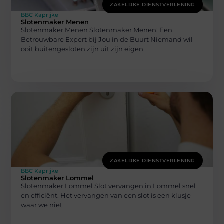
ZAKELIJKE DIENSTVERLENING
BBC Kaprijke
Slotenmaker Menen
Slotenmaker Menen Slotenmaker Menen: Een
Betrouwbare Expert bij Jou in de Buurt Niemand wil
ooit buitengesloten zijn uit zijn eigen
ZAKELIJKE DIENSTVERLENING
BBC Kaprijke
Slotenmaker Lommel
Slotenmaker Lommel Slot vervangen in Lommel snel
en efficiënt. Het vervangen van een slot is een klusje
waar we niet