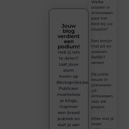
Welke
scooter in
Antwerpen
past het
best bij uw
Jouw
situatie?
blog
verdient
een
Een konijn
podium!
met pit en
waarom
Heb jij iets
RaBBiT
te delen?
verrast
Laat jouw
stem
De juiste
horen op
keuze in
Bbckaprijke.be.
ijzerwaren
Publiceer
uit
moeiteloos
Antwerpen
je blogs,
voor elk
inspireer
project
een breed
publiek en
Alles wat je
moet
sluit je aan