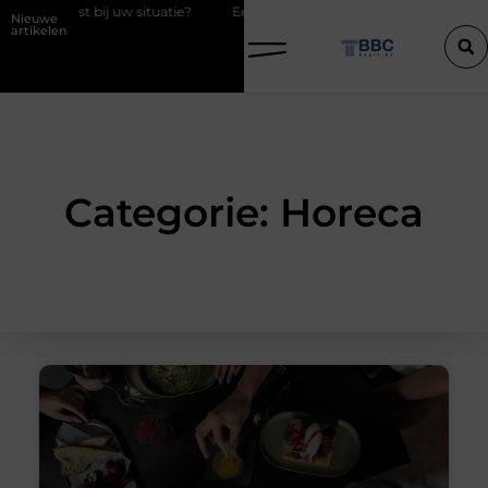
est bij uw situatie?
Een konijn met pit en waarom RaBBiT verrast
Nieuwe
artikelen
Categorie: Horeca