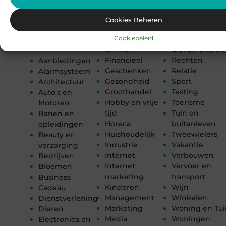
Ontmoet Onze Partners
Cookies Beheren
Cookiebeleid
Eten en
Particuliere
CATEGORIEËN
drinken
dienstverleni
Financieel
Rechten
Aanbiedingen
Geschenken
Relatie
Alarmsysteem
Gezondheid
Sport
Architectuur
Groothandel
Testing
Auto's en
Hobby en vrije
Toerisme
Motoren
tijd
Tuin en
Banen en
Horeca
buitenleven
opleidingen
Huishoudelijk
Tweewielers
Beauty en
Industrie
Vakantie
verzorging
Internet
Verbouwen
Bedrijven
Internet
Vervoer en
Bloemen
marketing
transport
Business
Kinderen
Wijn
Cadeau
Management
Winkelen
Dienstverlening
Marketing
Woning en Tui
Dieren
Media
Woningen
Electronica en