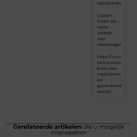
standaardleveranci
Lockers
huren als
vaste
waarde
voor
vakantiegangers
https://www.carlin
betrouwbare-
bron-voor-
medicijnen-
en-
gezondheidsproduc
online/
Gerelateerde artikelen
die u mogelijk
interesseren