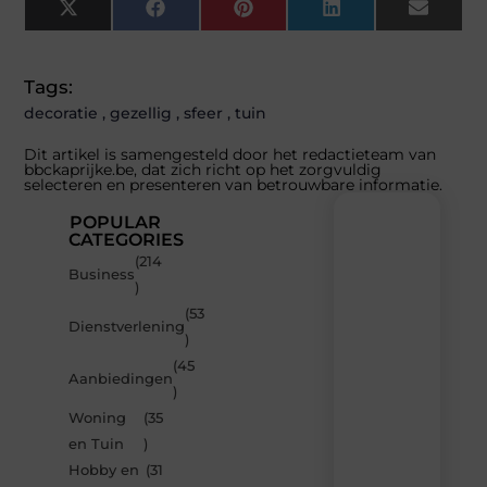
X
Facebook
Pinterest
LinkedIn
Email
(Twitter)
Tags:
decoratie
,
gezellig
,
sfeer
,
tuin
Dit artikel is samengesteld door het redactieteam van
bbckaprijke.be, dat zich richt op het zorgvuldig
selecteren en presenteren van betrouwbare informatie.
POPULAR
CATEGORIES
(214
Recente
Business
)
berichten
(53
Laat
Dienstverlening
)
je
inspireren
(45
Aanbiedingen
door
)
de
Woning
(35
nieuwste
artikelen
en Tuin
)
van
Hobby en
(31
Bbckaprijke.be