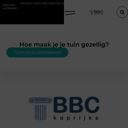
n Antwerpen past het best bij uw situatie?
Een konijn met pit en wa
Nieuwe
artikelen
Hoe maak je je tuin gezellig?
Tuin en buitenleven