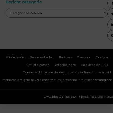
Bericht categorie
Uit de Media
Beroemdheden
Partners
Over ons
Ons team
Artikel plaatsen
Website index
Cookiebeleid (EU)
Goede backlinks: de sleutel tot betere online zichtbaarheid
Manieren om geld te verdienen met mijn website: praktische strategieën
www.bbckaprijke.be.
All Rights Reserved © 2025