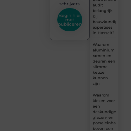
schrijvers.
audit
belangrijk
Begin hier
bij
met
bouwkundige
publiceren
expertises
in Hasselt?
Waarom
aluminium
ramen en
deuren een
slimme
keuze
kunnen
zijn
Waarom
kiezen voor
een
deskundige
glazen- en
porseleinhandelaar
boven een