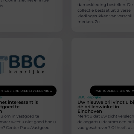
t? Ook al ziet het er in de
dameskleding bestellen. De
ts
collectie bestaat uit diverse
kledingstukken van verschil
merken. Zo
RTICULIERE DIENSTVERLENING
PARTICULIERE DIENST
e
BBC Kaprijke
t interessant is
Uw nieuwe bril vindt u bi
tgoed te
dé brillenwinkel in
n
Eindhoven
u om in vastgoed te
Merkt u dat uw zicht verslech
 maar weet u niet goed hoe u
de oogarts u daarom een bril
en? Center Parcs Vastgoed
voorgeschreven? Of heeft u al