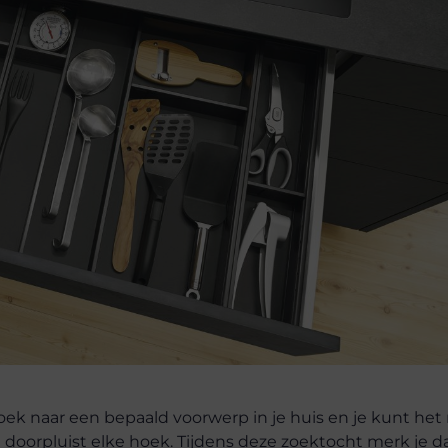
zoek naar een bepaald voorwerp in je huis en je kunt het
n doorpluist elke hoek. Tijdens deze zoektocht merk je da