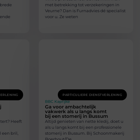
 brede
met betrekking tot verzekeringen in
Veurne? Dan is Furnadvies dé specialist
lende
voor u. Ze weten
VERLENING
PARTICULIERE DIENSTVERLENING
BBC Kaprijke
j
Ga voor ambachtelijk
vakwerk als u langs komt
bij een stomerij in Bussum
tert? Heeft
Altijd genieten van nette kledij, doet u
als u langs komt bij een professionele
 een bril,
stomerij in Bussum. Bij Schoonmakerij
Boerhout/De