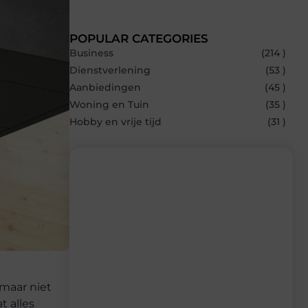
POPULAR CATEGORIES
Business
(214 )
Dienstverlening
(53 )
Aanbiedingen
(45 )
Woning en Tuin
(35 )
Hobby en vrije tijd
(31 )
Recente berichten
Laat je inspireren door de nieuwste
artikelen van Bbckaprijke.be – dagelijks
verse content, boordevol ideeën, tips en
inzichten.
 maar niet
t alles