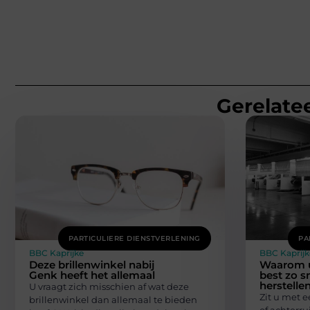
Gerelatee
PARTICULIERE DIENSTVERLENING
PA
BBC Kaprijke
BBC Kaprijk
Deze brillenwinkel nabij
Waarom u
Genk heeft het allemaal
best zo s
herstelle
U vraagt zich misschien af wat deze
Zit u met e
brillenwinkel dan allemaal te bieden