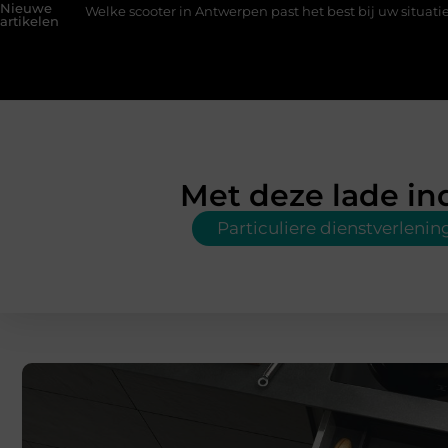
Nieuwe
lke scooter in Antwerpen past het best bij uw situatie?
Een koni
artikelen
Met deze lade ind
Particuliere dienstverlenin