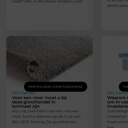
of achterrui
heeft? Wel, in dit artikel ontdekt u het
eerste plaa
PARTICULIERE DIENSTVERLENING
PA
BBC Kaprijke
BBC Kaprijk
Voor een vloer moet u bij
Waarom he
deze groothandel in
om in vas
laminaat zijn
investere
Als u op zoek bent naar een nieuwe
Overweegt 
vloer, kunt u rekenen op de hulp van
investeren
BEL-BOS Trading. De groothandel
moet start
kan