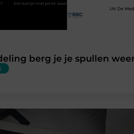
jn met pit en waarom RaBBiT verrast
De juiste keuze in ijzerwa
Uit De Med
eling berg je je spullen weer
g