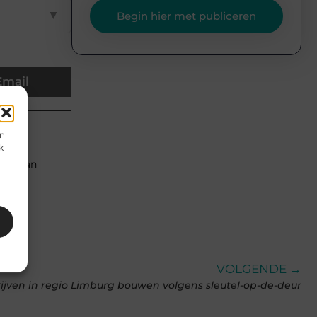
▼
Begin hier met publiceren
Email
en
k
eren van
VOLGENDE →
jven in regio Limburg bouwen volgens sleutel-op-de-deur