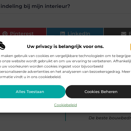
indeling bij mijn interieur?
Pinterest
LinkedIn
Uw privacy is belangrijk voor ons.
 maken gebruik van cookies en vergelijkbare technologieën om te begrijp
 onze website wordt gebruikt en om uw ervaring te verbeteren. Afhankelij
n uw voorkeuren worden cookies ingezet voor bijvoorbeeld
rijke.be, dat zich richt op het zorgvuldig selecteren en present
ersonaliseerde advertenties en het analyseren van bezoekersgedrag. Meer
ormatie vindt u in ons cookiebeleid.
Alles Toestaan
Cookies Beheren
Cookiebeleid
De beste bouwbedri