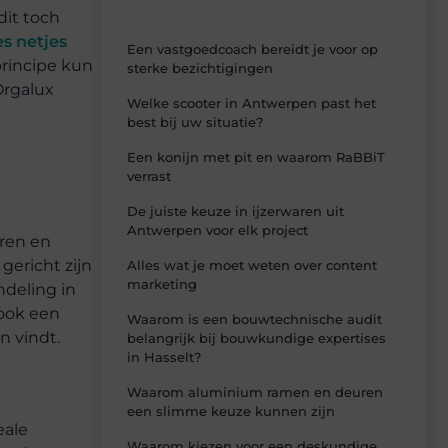
dit toch
es netjes
Een vastgoedcoach bereidt je voor op
principe kun
sterke bezichtigingen
Orgalux
Welke scooter in Antwerpen past het
best bij uw situatie?
Een konijn met pit en waarom RaBBiT
verrast
De juiste keuze in ijzerwaren uit
Antwerpen voor elk project
uren en
gericht zijn
Alles wat je moet weten over content
marketing
ndeling in
 ook een
Waarom is een bouwtechnische audit
n vindt.
belangrijk bij bouwkundige expertises
in Hasselt?
Waarom aluminium ramen en deuren
een slimme keuze kunnen zijn
eale
Waarom kiezen voor een deskundige