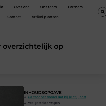
ren uit Antwerpen voor elk project
Alles wat je moet weten over
ia
Over ons
Ons team
Partners
Contact
Artikel plaatsen
 overzichtelijk op
INHOUDSOPGAVE
Ga voor het model dat bij je stijl past
Veelgestelde vragen