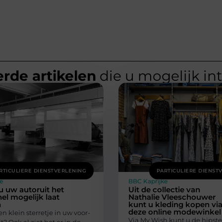
rde artikelen
die u mogelijk in
RTICULIERE DIENSTVERLENING
PARTICULIERE DIENST
e
BBC Kaprijke
 uw autoruit het
Uit de collectie van
nel mogelijk laat
Nathalie Vleeschouwer
n
kunt u kleding kopen vi
deze online modewinkel
en klein sterretje in uw voor-
Via My Wish kunt u de hipste