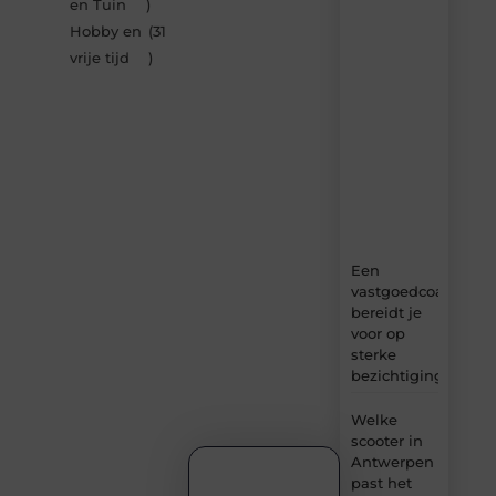
artikelen
en Tuin
)
van
Hobby en
(31
Bbckaprijke.be
vrije tijd
)
–
dagelijks
verse
content,
boordevol
ideeën,
tips
en
inzichten.
Een
vastgoedcoach
bereidt je
voor op
sterke
bezichtigingen
Welke
scooter in
Antwerpen
past het