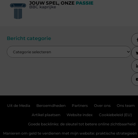
JOUW SPEL, ONZE
PASSIE
BBC kaprijke
Bericht categorie
Uit de Media
Beroemdheden
Partners
Over ons
Ons team
Artikel plaatsen
Website index
Cookiebeleid (EU)
Goede backlinks: de sleutel tot betere online zichtbaarheid
Manieren om geld te verdienen met mijn website: praktische strategieën