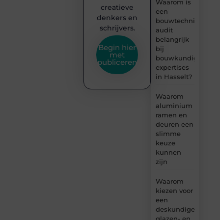
Waarom is
creatieve
een
denkers en
bouwtechnische
schrijvers.
audit
belangrijk
Begin hier
bij
met
bouwkundige
publiceren
expertises
in Hasselt?
Waarom
aluminium
ramen en
deuren een
slimme
keuze
kunnen
zijn
Waarom
kiezen voor
een
deskundige
glazen- en