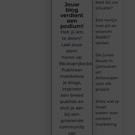
best bij uw
Jouw
situatie?
blog
verdient
een
Een konijn
podium!
met pit en
waarom
Heb jij iets
RaBBiT
te delen?
verrast
Laat jouw
stem
De juiste
horen op
keuze in
Bbckaprijke.be.
ijzerwaren
Publiceer
uit
moeiteloos
Antwerpen
je blogs,
voor elk
inspireer
project
een breed
publiek en
Alles wat je
moet
sluit je aan
weten over
bij een
content
groeiende
marketing
community
van