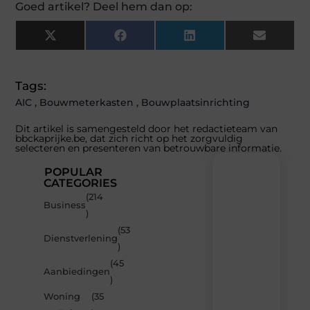
Goed artikel? Deel hem dan op:
X
Facebook
LinkedIn
Email
(Twitter)
Tags:
AIC
,
Bouwmeterkasten
,
Bouwplaatsinrichting
Dit artikel is samengesteld door het redactieteam van
bbckaprijke.be, dat zich richt op het zorgvuldig
selecteren en presenteren van betrouwbare informatie.
POPULAR
CATEGORIES
(214
Recente
Business
)
berichten
(53
Laat
Dienstverlening
)
je
inspireren
(45
Aanbiedingen
door
)
de
Woning
(35
nieuwste