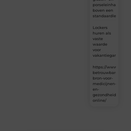
porseleinhandelaar
boven een
standaardleveranci
Lockers
huren als
vaste
waarde
voor
vakantiegangers
https://www.carlin
betrouwbare-
bron-voor-
medicijnen-
en-
gezondheidsproduc
online/