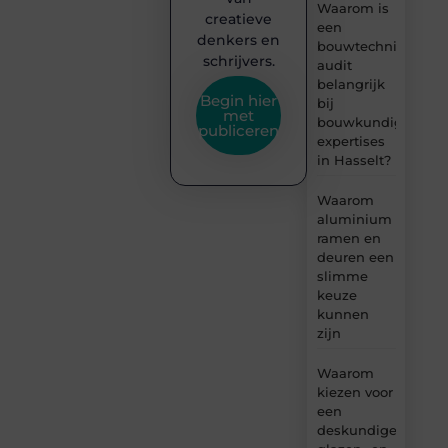
Waarom is
creatieve
een
denkers en
bouwtechnische
schrijvers.
audit
belangrijk
Begin hier
bij
met
bouwkundige
publiceren
expertises
in Hasselt?
Waarom
aluminium
ramen en
deuren een
slimme
keuze
kunnen
zijn
Waarom
kiezen voor
een
deskundige