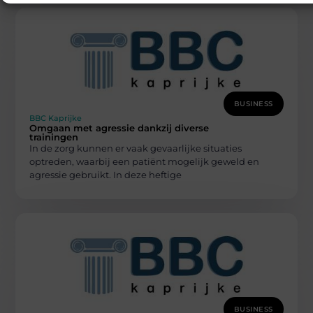
BUSINESS
BBC Kaprijke
Omgaan met agressie dankzij diverse
trainingen
In de zorg kunnen er vaak gevaarlijke situaties
optreden, waarbij een patiënt mogelijk geweld en
agressie gebruikt. In deze heftige
BUSINESS