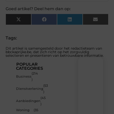
Goed artikel? Deel hem dan op:
X
Facebook
LinkedIn
Email
(Twitter)
Tags:
Dit artikel is samengesteld door het redactieteam van
bbckaprijke.be, dat zich richt op het zorgvuldig
selecteren en presenteren van betrouwbare informatie.
POPULAR
CATEGORIES
(214
Recente
Business
)
berichten
(53
Laat
Dienstverlening
)
je
inspireren
(45
Aanbiedingen
door
)
de
Woning
(35
nieuwste