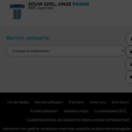
JOUW SPEL, ONZE
PASSIE
BBC kaprijke
Bericht categorie
Uit de Media
Beroemdheden
Partners
Over ons
Ons team
Artikel plaatsen
Website index
Cookiebeleid (EU)
Goede backlinks: de sleutel tot betere online zichtbaarheid
Manieren om geld te verdienen met mijn website: praktische strategieën