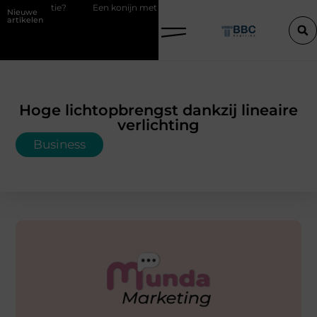
ie?
Een konijn met pit en waarom RaBBiT verrast
De juiste keuz
Nieuwe
artikelen
Hoge lichtopbrengst dankzij lineaire
verlichting
Business