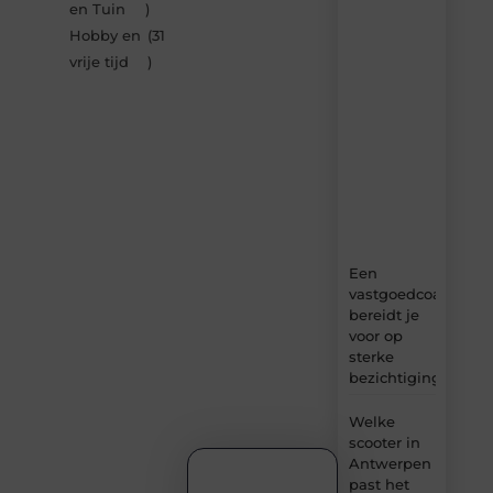
artikelen
en Tuin
)
van
Hobby en
(31
Bbckaprijke.be
vrije tijd
)
–
dagelijks
verse
content,
boordevol
ideeën,
tips
en
inzichten.
Een
vastgoedcoach
bereidt je
voor op
sterke
bezichtigingen
Welke
scooter in
Antwerpen
past het