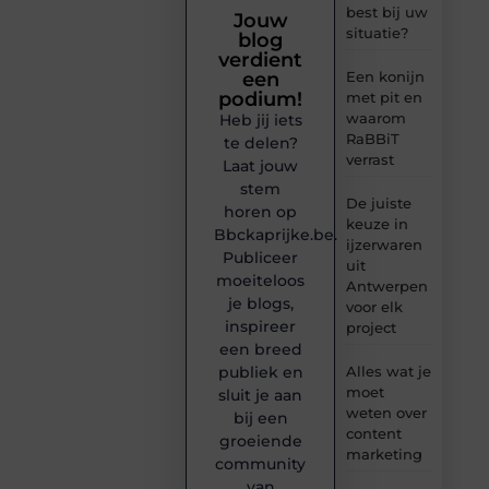
best bij uw
Jouw
situatie?
blog
verdient
een
Een konijn
podium!
met pit en
waarom
Heb jij iets
RaBBiT
te delen?
verrast
Laat jouw
stem
De juiste
horen op
keuze in
Bbckaprijke.be.
ijzerwaren
Publiceer
uit
moeiteloos
Antwerpen
je blogs,
voor elk
inspireer
project
een breed
publiek en
Alles wat je
moet
sluit je aan
weten over
bij een
content
groeiende
marketing
community
van