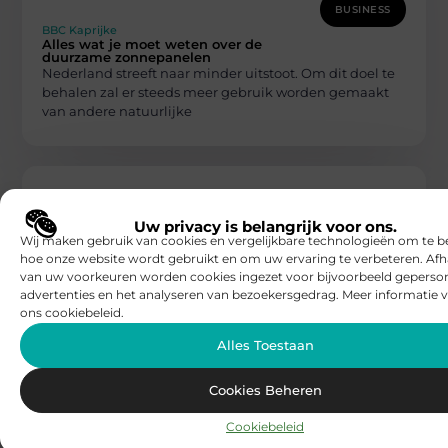
BUSINESS
BBC Kaprijke
Alles wat je moet weten over de
duurzame zonnepanelen
Nederland streeft naar minder uitstoot. Om dit doel te
behalen zal er steeds meer gebruik worden gemaakt
van andere natuurlijke
Uw privacy is belangrijk voor ons.
Wij maken gebruik van cookies en vergelijkbare technologieën om te b
hoe onze website wordt gebruikt en om uw ervaring te verbeteren. Afh
van uw voorkeuren worden cookies ingezet voor bijvoorbeeld geperson
advertenties en het analyseren van bezoekersgedrag. Meer informatie v
BUSINESS
ons cookiebeleid.
BBC Kaprijke
De concurrent voorbijstreven door deze
Alles Toestaan
twee tips
Als bedrijf is het in de huidige samenleving een lastige
taak zich te onderscheiden van de concurrenten. Door
Cookies Beheren
het toenemend
Cookiebeleid