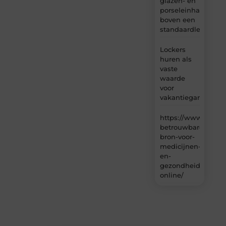
glazen- en
porseleinhandelaar
boven een
standaardleveranci
Lockers
huren als
vaste
waarde
voor
vakantiegangers
https://www.carlin
betrouwbare-
bron-voor-
medicijnen-
en-
gezondheidsproduc
online/