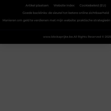
Artikel plaatsen
Website index
Cookiebeleid (EU)
Goede backlinks: de sleutel tot betere online zichtbaarheid
Manieren om geld te verdienen met mijn website: praktische strategieën
www.bbckaprijke.be.
All Rights Reserved © 2025