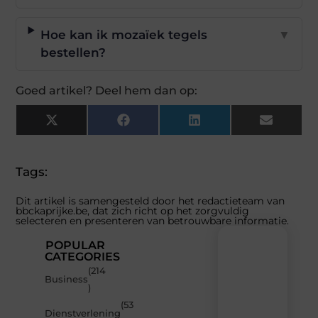
Hoe kan ik mozaïek tegels
▼
bestellen?
Goed artikel? Deel hem dan op:
X
Facebook
LinkedIn
Email
(Twitter)
Tags:
Dit artikel is samengesteld door het redactieteam van
bbckaprijke.be, dat zich richt op het zorgvuldig
selecteren en presenteren van betrouwbare informatie.
POPULAR
CATEGORIES
(214
Recente
Business
)
berichten
(53
Laat
Dienstverlening