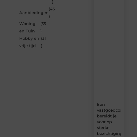
)
je
inspireren
(45
Aanbiedingen
door
)
de
Woning
(35
nieuwste
artikelen
en Tuin
)
van
Hobby en
(31
Bbckaprijke.be
vrije tijd
)
–
dagelijks
verse
content,
boordevol
ideeën,
tips
en
inzichten.
Een
vastgoedcoach
bereidt je
voor op
sterke
bezichtigingen