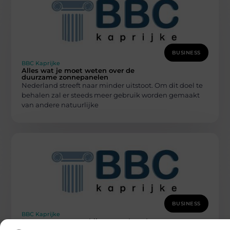
BUSINESS
BBC Kaprijke
Alles wat je moet weten over de
duurzame zonnepanelen
Nederland streeft naar minder uitstoot. Om dit doel te
behalen zal er steeds meer gebruik worden gemaakt
van andere natuurlijke
BUSINESS
BBC Kaprijke
De concurrent voorbijstreven door deze
twee tips