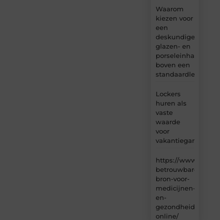
Waarom
kiezen voor
een
deskundige
glazen- en
porseleinhandelaar
boven een
standaardleveranci
Lockers
huren als
vaste
waarde
voor
vakantiegangers
https://www.carlin
betrouwbare-
bron-voor-
medicijnen-
en-
gezondheidsproduc
online/