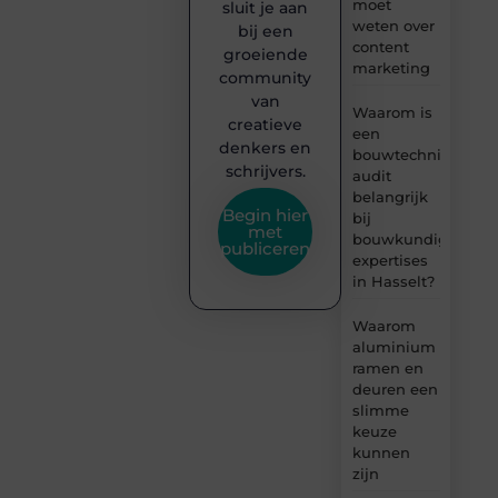
moet
sluit je aan
weten over
bij een
content
groeiende
marketing
community
van
Waarom is
creatieve
een
denkers en
bouwtechnische
schrijvers.
audit
belangrijk
Begin hier
bij
met
bouwkundige
publiceren
expertises
in Hasselt?
Waarom
aluminium
ramen en
deuren een
slimme
keuze
kunnen
zijn