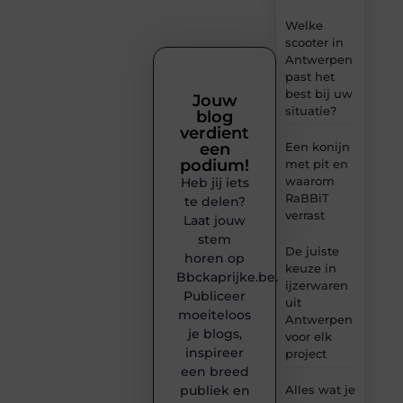
Welke
scooter in
Antwerpen
past het
best bij uw
Jouw
situatie?
blog
verdient
een
Een konijn
podium!
met pit en
waarom
Heb jij iets
RaBBiT
te delen?
verrast
Laat jouw
stem
De juiste
horen op
keuze in
Bbckaprijke.be.
ijzerwaren
Publiceer
uit
moeiteloos
Antwerpen
je blogs,
voor elk
inspireer
project
een breed
publiek en
Alles wat je