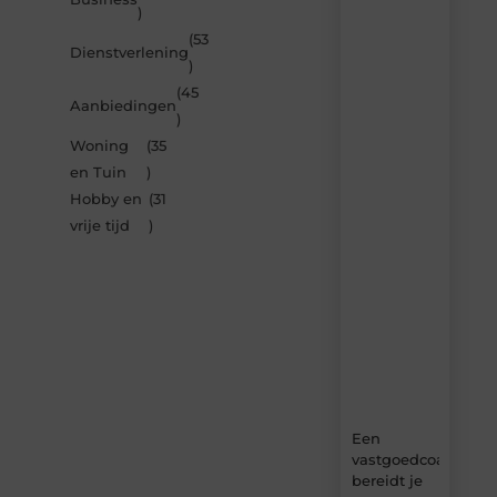
)
berichten
(53
Laat
Dienstverlening
)
je
inspireren
(45
Aanbiedingen
door
)
de
Woning
(35
nieuwste
artikelen
en Tuin
)
van
Hobby en
(31
Bbckaprijke.be
vrije tijd
)
–
dagelijks
verse
content,
boordevol
ideeën,
tips
en
inzichten.
Een
vastgoedcoach
bereidt je