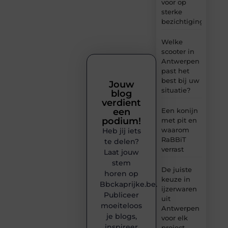
voor op
sterke
bezichtigingen
Welke
scooter in
Antwerpen
past het
best bij uw
Jouw
situatie?
blog
verdient
een
Een konijn
podium!
met pit en
waarom
Heb jij iets
RaBBiT
te delen?
verrast
Laat jouw
stem
De juiste
horen op
keuze in
Bbckaprijke.be.
ijzerwaren
Publiceer
uit
moeiteloos
Antwerpen
je blogs,
voor elk
inspireer
project