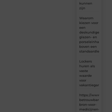
kunnen
zijn
Waarom
kiezen voor
een
deskundige
glazen- en
porseleinhandelaar
boven een
standaardleveranci
Lockers
huren als
vaste
waarde
voor
vakantiegangers
https://www.carlin
betrouwbare-
bron-voor-
medicijnen-