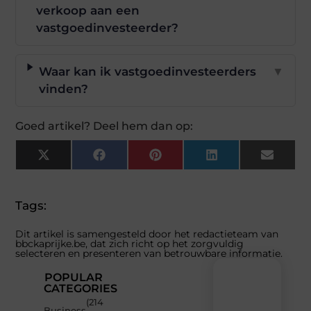
verkoop aan een
vastgoedinvesteerder?
Waar kan ik vastgoedinvesteerders
▼
vinden?
Goed artikel? Deel hem dan op:
X
Facebook
Pinterest
LinkedIn
Email
(Twitter)
Tags:
Dit artikel is samengesteld door het redactieteam van
bbckaprijke.be, dat zich richt op het zorgvuldig
selecteren en presenteren van betrouwbare informatie.
POPULAR
CATEGORIES
(214
Recente
Business