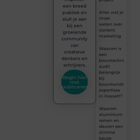
een breed
publiek en
Alles wat je
moet
sluit je aan
weten over
bij een
content
groeiende
marketing
community
van
Waarom is
creatieve
een
denkers en
bouwtechnische
schrijvers.
audit
belangrijk
Begin hier
bij
met
bouwkundige
publiceren
expertises
in Hasselt?
Waarom
aluminium
ramen en
deuren een
slimme
keuze