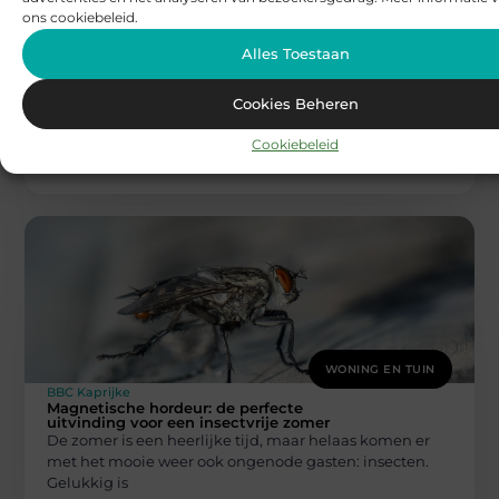
ons cookiebeleid.
WONING EN TUIN
Alles Toestaan
BBC Kaprijke
Tuinstoelen kopen voor kleine tuinen en
balkons
Cookies Beheren
Wanneer u tuinstoelen kopen overweegt voor een
compacte tuin of een knus balkon, is het essentieel om
Cookiebeleid
slimme keuzes te
WONING EN TUIN
BBC Kaprijke
Magnetische hordeur: de perfecte
uitvinding voor een insectvrije zomer
De zomer is een heerlijke tijd, maar helaas komen er
met het mooie weer ook ongenode gasten: insecten.
Gelukkig is