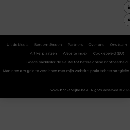
Uit de Media
Beroemdheden
Partners
Over ons
Ons team
Artikel plaatsen
Website index
Cookiebeleid (EU)
Goede backlinks: de sleutel tot betere online zichtbaarheid
Manieren om geld te verdienen met mijn website: praktische strategieën
www.bbckaprijke.be.
All Rights Reserved © 2025