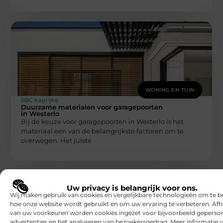
WONING EN TUIN
BBC Kaprijke
Duurzame materialen voor garagepoorten
in Westerlo
Bij de keuze voor garagepoorten in Westerlo is het
materiaal een van de belangrijkste factoren om te
overwegen. Het juiste
Uw privacy is belangrijk voor ons.
Wij maken gebruik van cookies en vergelijkbare technologieën om te b
hoe onze website wordt gebruikt en om uw ervaring te verbeteren. Afh
van uw voorkeuren worden cookies ingezet voor bijvoorbeeld geperson
advertenties en het analyseren van bezoekersgedrag. Meer informatie v