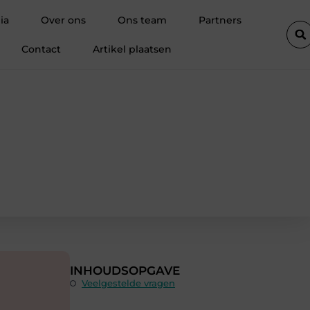
or elk project
Alles wat je moet weten over content marketing
ia
Over ons
Ons team
Partners
Contact
Artikel plaatsen
INHOUDSOPGAVE
Veelgestelde vragen