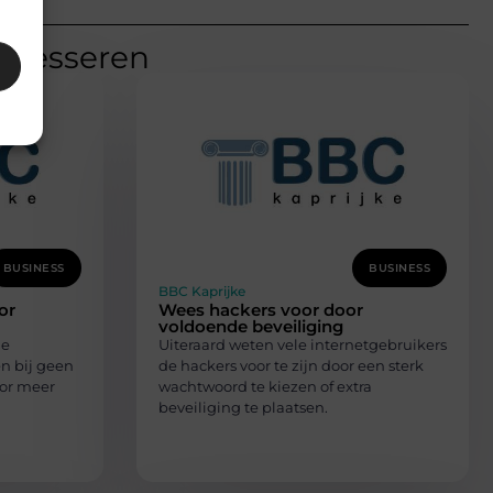
teresseren
BUSINESS
BUSINESS
BBC Kaprijke
or
Wees hackers voor door
voldoende beveiliging
de
Uiteraard weten vele internetgebruikers
n bij geen
de hackers voor te zijn door een sterk
or meer
wachtwoord te kiezen of extra
beveiliging te plaatsen.