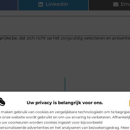
LinkedIn
Ema
rijke.be, dat zich richt op het zorgvuldig selecteren en present
Uw privacy is belangrijk voor ons.
 maken gebruik van cookies en vergelijkbare technologieën om te begrijp
 onze website wordt gebruikt en om uw ervaring te verbeteren. Afhankelij
n uw voorkeuren worden cookies ingezet voor bijvoorbeeld
ersonaliseerde advertenties en het analyseren van bezoekersgedrag. Meer