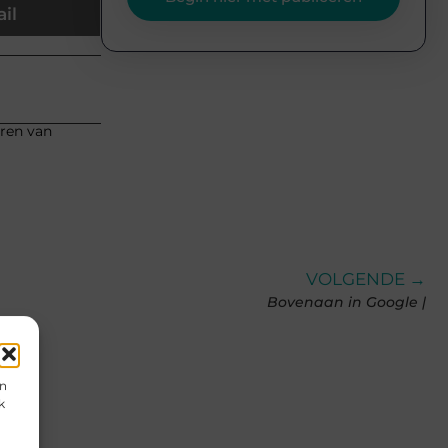
il
eren van
VOLGENDE →
Bovenaan in Google |
en
k