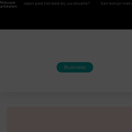
Nieuwe
rpen past het best bij uw situatie?
Een konijn met pit en waar
artikelen
Business