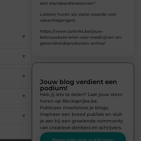
een standaardleverancier?
Lockers huren als vaste waarde voor
vakantiegangers
https://www.carlinks.be/jouw-
▼
betrouwbare-bron-voor-medicijnen-en-
gezondheidsproducten-online/
▼
▼
Jouw blog verdient een
podium!
Heb jij iets te delen? Laat jouw stem
▼
horen op Bbckaprijke.be.
Publiceer moeiteloos je blogs,
inspireer een breed publiek en sluit
▼
je aan bij een groeiende community
van creatieve denkers en schrijvers.
Begin hier met publiceren