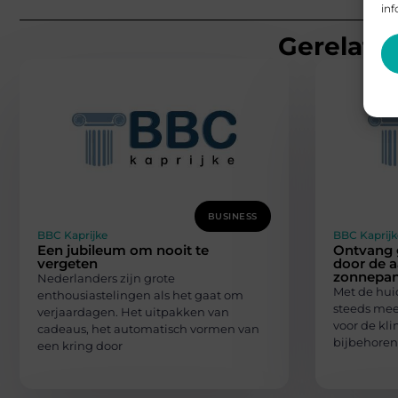
inf
Gerelatee
BUSINESS
BBC Kaprijke
BBC Kaprijk
Een jubileum om nooit te
Ontvang 
vergeten
door de 
zonnepan
Nederlanders zijn grote
Met de huid
enthousiastelingen als het gaat om
steeds meer
verjaardagen. Het uitpakken van
voor de kl
cadeaus, het automatisch vormen van
bijbehore
een kring door