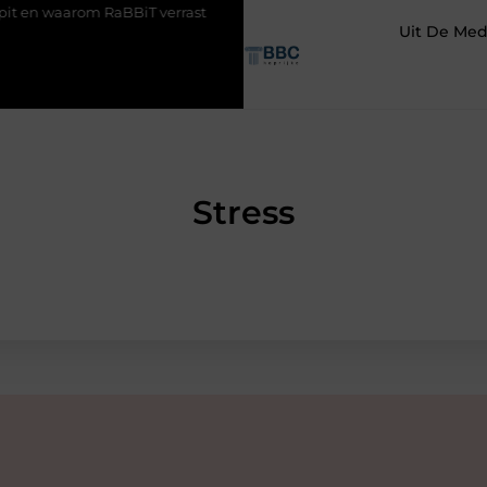
om RaBBiT verrast
De juiste keuze in ijzerwaren uit Antwerpen vo
Uit De Med
Stress