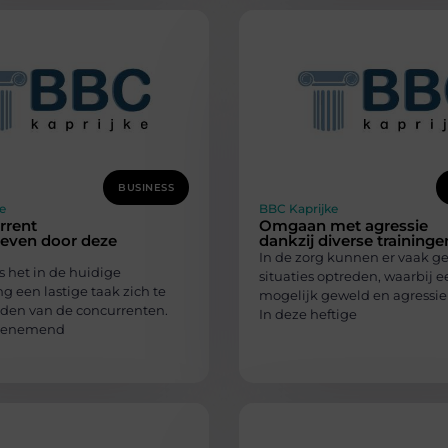
BUSINESS
e
BBC Kaprijke
rrent
Omgaan met agressie
reven door deze
dankzij diverse traininge
In de zorg kunnen er vaak ge
is het in de huidige
situaties optreden, waarbij e
 een lastige taak zich te
mogelijk geweld en agressie
den van de concurrenten.
In deze heftige
toenemend