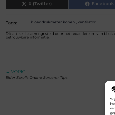
X (Twitter)
Facebook
bloeddrukmeter kopen
,
ventilator
Tags:
Dit artikel is samengesteld door het redactieteam van bbckap
betrouwbare informatie.
← VORIG
Elder Scrolls Online Sorcerer Tips
Wij
hoe
va
gep