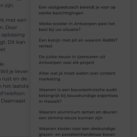
 zijn.
Een vastgoedcoach bereidt je voor op
sterke bezichtigingen
erk met een
Welke scooter in Antwerpen past het
n. Door
best bij uw situatie?
 oplossing
Een konijn met pit en waarom RaBBiT
gt. Dit kan
verrast
oet
De juiste keuze in ijzerwaren uit
Antwerpen voor elk project
ie
il je liever
Alles wat je moet weten over content
m rust en de
marketing
 het laatste
Waarom is een bouwtechnische audit
f telefoon.
belangrijk bij bouwkundige expertises
. Daarnaast
in Hasselt?
Waarom aluminium ramen en deuren
een slimme keuze kunnen zijn
Waarom kiezen voor een deskundige
glazen- en porseleinhandelaar boven