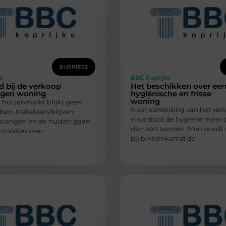
BUSINESS
e
BBC Kaprijke
id bij de verkoop
Het beschikken over ee
igen woning
hygiënische en frisse
woning
 huizenmarkt blijkt geen
Naar aanleiding van het ver
ben. Makelaars blijven
virus staat de hygiëne meer 
tvangen en de huizen gaan
dan ooit tevoren. Men wordt 
broodjes over
bij binnenkomst de