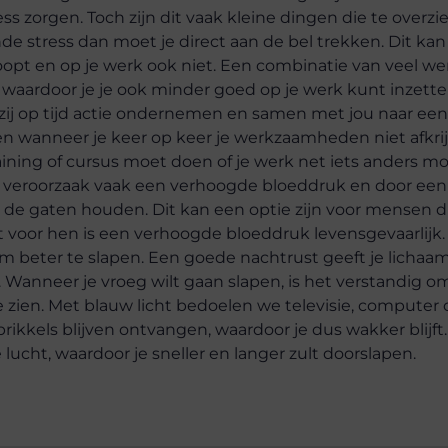
s zorgen. Toch zijn dit vaak kleine dingen die te overzien
 stress dan moet je direct aan de bel trekken. Dit kan
 loopt en op je werk ook niet. Een combinatie van veel w
n waardoor je je ook minder goed op je werk kunt inzette
zij op tijd actie ondernemen en samen met jou naar een
en wanneer je keer op keer je werkzaamheden niet afkrij
raining of cursus moet doen of je werk net iets anders m
ss veroorzaak vaak een verhoogde bloeddruk en door een
in de gaten houden. Dit kan een optie zijn voor mensen d
 voor hen is een verhoogde bloeddruk levensgevaarlijk. W
om beter te slapen. Een goede nachtrust geeft je lichaa
Wanneer je vroeg wilt gaan slapen, is het verstandig om
e zien. Met blauw licht bedoelen we televisie, computer o
prikkels blijven ontvangen, waardoor je dus wakker blijft
 lucht, waardoor je sneller en langer zult doorslapen.