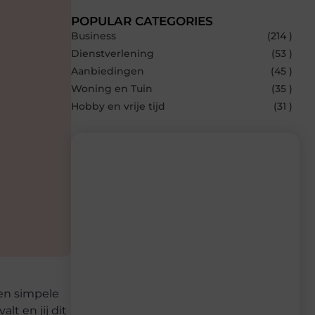
POPULAR CATEGORIES
Business
(214 )
Dienstverlening
(53 )
Aanbiedingen
(45 )
Woning en Tuin
(35 )
Hobby en vrije tijd
(31 )
Recente berichten
Laat je inspireren door de nieuwste
artikelen van Bbckaprijke.be – dagelijks
verse content, boordevol ideeën, tips en
inzichten.
een simpele
t en jij dit