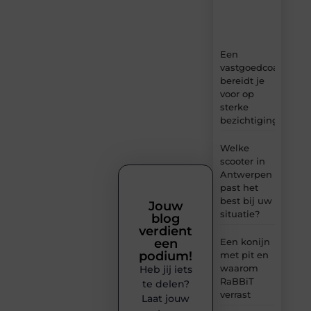
en
inzichten.
Een
vastgoedcoach
bereidt je
voor op
sterke
bezichtigingen
Welke
scooter in
Antwerpen
past het
best bij uw
Jouw
situatie?
blog
verdient
een
Een konijn
podium!
met pit en
waarom
Heb jij iets
RaBBiT
te delen?
verrast
Laat jouw