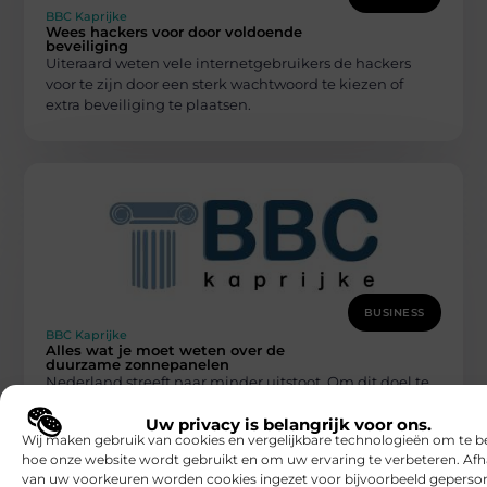
BBC Kaprijke
Wees hackers voor door voldoende
beveiliging
Uiteraard weten vele internetgebruikers de hackers
voor te zijn door een sterk wachtwoord te kiezen of
extra beveiliging te plaatsen.
BUSINESS
BBC Kaprijke
Alles wat je moet weten over de
duurzame zonnepanelen
Nederland streeft naar minder uitstoot. Om dit doel te
behalen zal er steeds meer gebruik worden gemaakt
Uw privacy is belangrijk voor ons.
van andere natuurlijke
Wij maken gebruik van cookies en vergelijkbare technologieën om te b
hoe onze website wordt gebruikt en om uw ervaring te verbeteren. Afh
van uw voorkeuren worden cookies ingezet voor bijvoorbeeld geperson