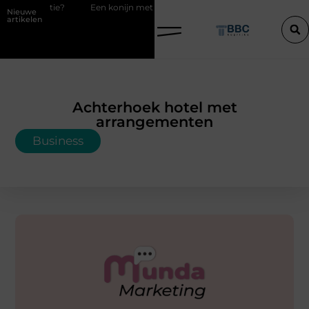
e?
Een konijn met pit en waarom RaBBiT verrast
De juiste keuz
Nieuwe
artikelen
Achterhoek hotel met
arrangementen
Business