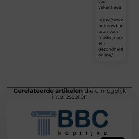
voor
vakantiegangers
https://www.carlin
betrouwbare-
bron-voor-
medicijnen-
en-
gezondheidsproduc
online/
Gerelateerde artikelen
die u mogelijk
interesseren