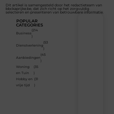
Dit artikel is samengesteld door het redactieteam van
bbckaprijke.be, dat zich richt op het zorgvuldig
selecteren en presenteren van betrouwbare informatie.
POPULAR
CATEGORIES
(214
Recente
Business
)
berichten
(53
Laat
Dienstverlening
)
je
inspireren
(45
Aanbiedingen
door
)
de
Woning
(35
nieuwste
artikelen
en Tuin
)
van
Hobby en
(31
Bbckaprijke.be
vrije tijd
)
–
dagelijks
verse
content,
boordevol
ideeën,
tips