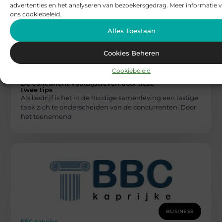
advertenties en het analyseren van bezoekersgedrag. Meer informatie v
ons cookiebeleid.
Alles Toestaan
Cookies Beheren
BUSINESS
Cookiebeleid
BBC Kaprijke
De concurrent voorbijstreven door deze
twee tips
Als bedrijf is het in de huidige samenleving een lastige
taak zich te onderscheiden van de concurrenten. Door
het toenemend
BUSINESS
BBC Kaprijke