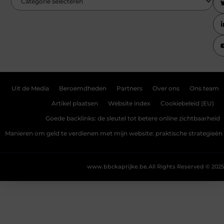
Uit de Media
Beroemdheden
Partners
Over ons
Ons team
Artikel plaatsen
Website index
Cookiebeleid (EU)
Goede backlinks: de sleutel tot betere online zichtbaarheid
Manieren om geld te verdienen met mijn website: praktische strategieën
www.bbckaprijke.be.
All Rights Reserved © 2025