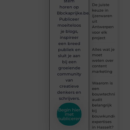
stem
De juiste
horen op
keuze in
Bbckaprijke.be.
ijzerwaren
Publiceer
uit
moeiteloos
Antwerpen
je blogs,
voor elk
inspireer
project
een breed
publiek en
Alles wat je
moet
sluit je aan
weten over
bij een
content
groeiende
marketing
community
van
Waarom is
creatieve
een
denkers en
bouwtechnische
schrijvers.
audit
belangrijk
Begin hier
bij
met
bouwkundige
publiceren
expertises
in Hasselt?