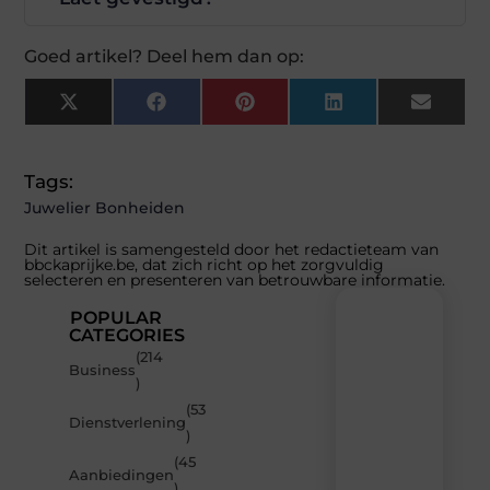
Goed artikel? Deel hem dan op:
X
Facebook
Pinterest
LinkedIn
Email
(Twitter)
Tags:
Juwelier Bonheiden
Dit artikel is samengesteld door het redactieteam van
bbckaprijke.be, dat zich richt op het zorgvuldig
selecteren en presenteren van betrouwbare informatie.
POPULAR
CATEGORIES
(214
Recente
Business
)
berichten
(53
Laat
Dienstverlening
)
je
inspireren
(45
Aanbiedingen
door
)