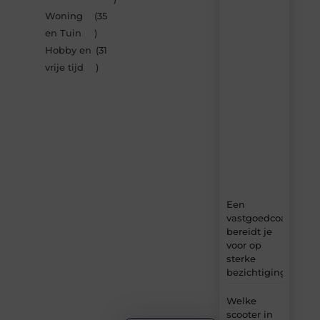
de
Woning
(35
nieuwste
artikelen
en Tuin
)
van
Hobby en
(31
Bbckaprijke.be
vrije tijd
)
–
dagelijks
verse
content,
boordevol
ideeën,
tips
en
inzichten.
Een
vastgoedcoach
bereidt je
voor op
sterke
bezichtigingen
Welke
scooter in