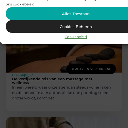
ons cookiebeleid.
artsen moeten zien voor verschillende
gezondheidsproblemen. Sommige artsen zie je maar
Alles Toestaan
Cookies Beheren
Cookiebeleid
BEAUTY EN VERZORGING
BBC Kaprijke
De verrijkende reis van een massage met
wellness
In een wereld waar onze agenda’s steeds voller raken
en de behoefte aan authentieke ontspanning steeds
groter wordt, komt het