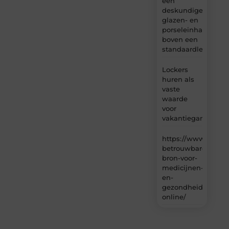
een
deskundige
glazen- en
porseleinhandelaar
boven een
standaardleveranci
Lockers
huren als
vaste
waarde
voor
vakantiegangers
https://www.carlin
betrouwbare-
bron-voor-
medicijnen-
en-
gezondheidsproduc
online/