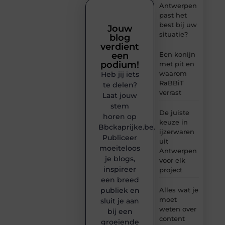
Antwerpen
past het
best bij uw
Jouw
situatie?
blog
verdient
een
Een konijn
podium!
met pit en
waarom
Heb jij iets
RaBBiT
te delen?
verrast
Laat jouw
stem
De juiste
horen op
keuze in
Bbckaprijke.be.
ijzerwaren
Publiceer
uit
moeiteloos
Antwerpen
je blogs,
voor elk
inspireer
project
een breed
publiek en
Alles wat je
moet
sluit je aan
weten over
bij een
content
groeiende