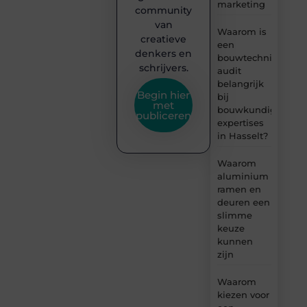
marketing
community
van
Waarom is
creatieve
een
denkers en
bouwtechnische
schrijvers.
audit
belangrijk
Begin hier
bij
met
bouwkundige
publiceren
expertises
in Hasselt?
Waarom
aluminium
ramen en
deuren een
slimme
keuze
kunnen
zijn
Waarom
kiezen voor