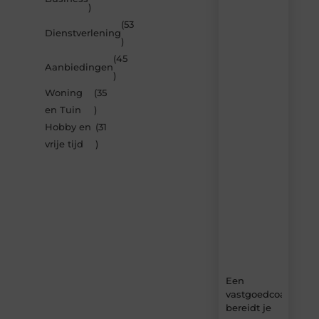
)
berichten
(53
Laat
Dienstverlening
)
je
inspireren
(45
Aanbiedingen
door
)
de
Woning
(35
nieuwste
artikelen
en Tuin
)
van
Hobby en
(31
Bbckaprijke.be
vrije tijd
)
–
dagelijks
verse
content,
boordevol
ideeën,
tips
en
inzichten.
Een
vastgoedcoach
bereidt je