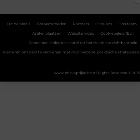
Uit de Media
Beroemdheden
Partners
Over ons
Ons team
Artikel plaatsen
Website index
Cookiebeleid (EU)
Goede backlinks: de sleutel tot betere online zichtbaarheid
Manieren om geld te verdienen met mijn website: praktische strategieën
www.bbckaprijke.be.
All Rights Reserved © 2025