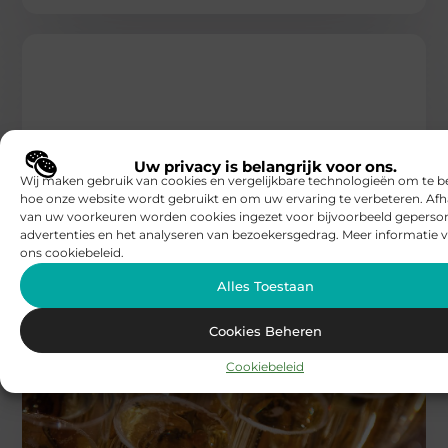
Uw privacy is belangrijk voor ons.
ETEN EN DRINKEN
Wij maken gebruik van cookies en vergelijkbare technologieën om te b
BBC Kaprijke
hoe onze website wordt gebruikt en om uw ervaring te verbeteren. Afh
Milieuvriendelijke initiatieven bij een
van uw voorkeuren worden cookies ingezet voor bijvoorbeeld geperson
bierbrouwerij in Geel
advertenties en het analyseren van bezoekersgedrag. Meer informatie v
In het schilderachtige Geel bevindt zich een
ons cookiebeleid.
bierbrouwerij die zich niet alleen onderscheidt door
zijn heerlijke bieren, maar ook door
Alles Toestaan
Cookies Beheren
Cookiebeleid