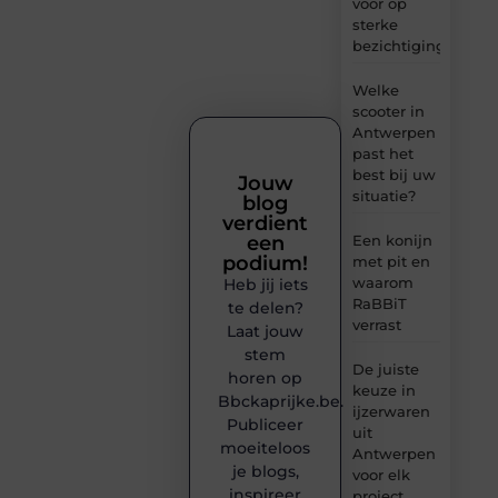
voor op
sterke
bezichtigingen
Welke
scooter in
Antwerpen
past het
best bij uw
Jouw
situatie?
blog
verdient
een
Een konijn
podium!
met pit en
waarom
Heb jij iets
RaBBiT
te delen?
verrast
Laat jouw
stem
De juiste
horen op
keuze in
Bbckaprijke.be.
ijzerwaren
Publiceer
uit
moeiteloos
Antwerpen
je blogs,
voor elk
inspireer
project