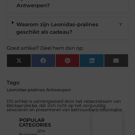
Antwerpen?
Waarom zijn Leonidas-pralines
▼
geschikt als cadeau?
Goed artikel? Deel hem dan op:
X
Facebook
Pinterest
LinkedIn
Email
(Twitter)
Tags:
Leonidas-pralines Antwerpen
Dit artikel is samengesteld door het redactieteam van
bbckaprijke.be, dat zich richt op het zorgvuldig
selecteren en presenteren van betrouwbare informatie.
POPULAR
CATEGORIES
(214
Recente
Business