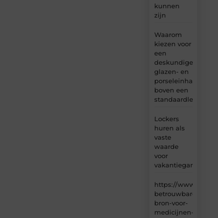
kunnen
zijn
Waarom
kiezen voor
een
deskundige
glazen- en
porseleinhandelaar
boven een
standaardleveranci
Lockers
huren als
vaste
waarde
voor
vakantiegangers
https://www.carlin
betrouwbare-
bron-voor-
medicijnen-