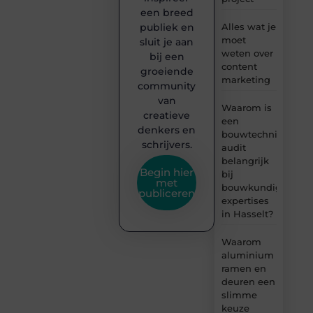
een breed
publiek en
Alles wat je
moet
sluit je aan
weten over
bij een
content
groeiende
marketing
community
van
Waarom is
creatieve
een
denkers en
bouwtechnische
schrijvers.
audit
belangrijk
Begin hier
bij
met
bouwkundige
publiceren
expertises
in Hasselt?
Waarom
aluminium
ramen en
deuren een
slimme
keuze