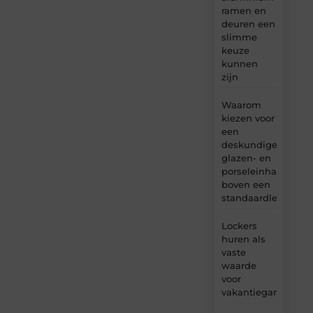
ramen en
deuren een
slimme
keuze
kunnen
zijn
Waarom
kiezen voor
een
deskundige
glazen- en
porseleinhandelaar
boven een
standaardleveranci
Lockers
huren als
vaste
waarde
voor
vakantiegangers