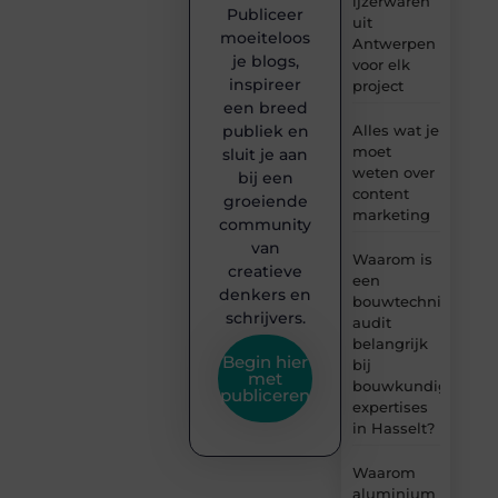
ijzerwaren
Publiceer
uit
moeiteloos
Antwerpen
je blogs,
voor elk
inspireer
project
een breed
publiek en
Alles wat je
moet
sluit je aan
weten over
bij een
content
groeiende
marketing
community
van
Waarom is
creatieve
een
denkers en
bouwtechnische
schrijvers.
audit
belangrijk
Begin hier
bij
met
bouwkundige
publiceren
expertises
in Hasselt?
Waarom
aluminium