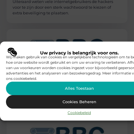
Uiteraard weten vele internetgebruikers de hackers
voor te zijn door een sterk wachtwoord te kiezen of
extra beveiliging te plaatsen.
Uw privacy is belangrijk voor ons.
Wij maken gebruik van cookies en vergelijkbare technologieën om te b
hoe onze website wordt gebruikt en om uw ervaring te verbeteren. Afh
van uw voorkeuren worden cookies ingezet voor bijvoorbeeld geperson
BUSINESS
advertenties en het analyseren van bezoekersgedrag. Meer informatie v
BBC Kaprijke
ons cookiebeleid.
Alles wat je moet weten over de
duurzame zonnepanelen
Alles Toestaan
Nederland streeft naar minder uitstoot. Om dit doel te
behalen zal er steeds meer gebruik worden gemaakt
van andere natuurlijke
Cookies Beheren
Cookiebeleid