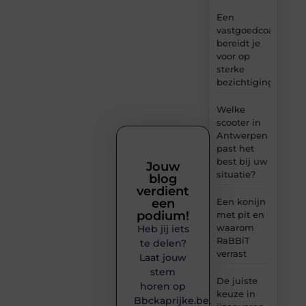
Een
vastgoedcoach
bereidt je
voor op
sterke
bezichtigingen
Welke
scooter in
Antwerpen
past het
best bij uw
Jouw
situatie?
blog
verdient
een
Een konijn
podium!
met pit en
waarom
Heb jij iets
RaBBiT
te delen?
verrast
Laat jouw
stem
De juiste
horen op
keuze in
Bbckaprijke.be.