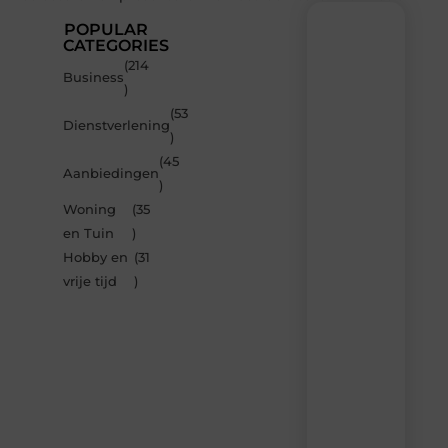
POPULAR
CATEGORIES
(214
Recente
Business
)
berichten
(53
Laat
Dienstverlening
)
je
inspireren
(45
Aanbiedingen
door
)
de
Woning
(35
nieuwste
artikelen
en Tuin
)
van
Hobby en
(31
Bbckaprijke.be
vrije tijd
)
–
dagelijks
verse
content,
boordevol
ideeën,
tips
en
inzichten.