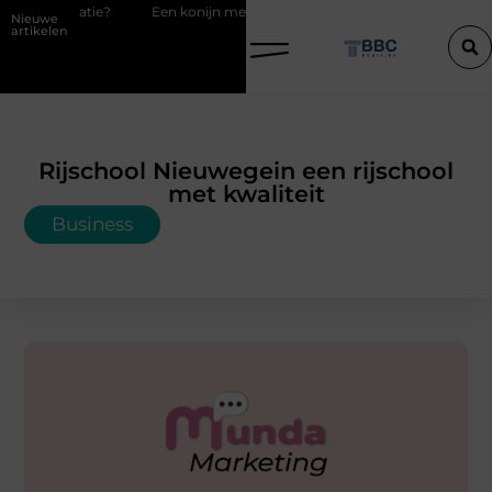
ie?
Een konijn met pit en waarom RaBBiT verrast
De juiste keuz
Nieuwe
artikelen
Rijschool Nieuwegein een rijschool
met kwaliteit
Business