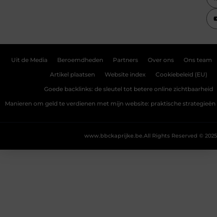
Uit de Media
Beroemdheden
Partners
Over ons
Ons team
Artikel plaatsen
Website index
Cookiebeleid (EU)
Goede backlinks: de sleutel tot betere online zichtbaarheid
Manieren om geld te verdienen met mijn website: praktische strategieën
www.bbckaprijke.be.
All Rights Reserved © 2025