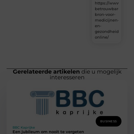
https://www.carlin
betrouwbare-
bron-voor-
medicijnen-
en-
gezondheidsproduc
online/
Gerelateerde artikelen
die u mogelijk
interesseren
BUSINESS
BBC Kaprijke
Een jubileum om nooit te vergeten