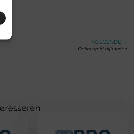
VOLGENDE →
Online geld bijhouden
teresseren