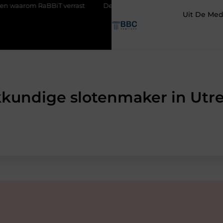
RaBBiT verrast
De juiste keuze in ijzerwaren uit Antwerpen voor 
Uit De Med
kundige slotenmaker in Utr