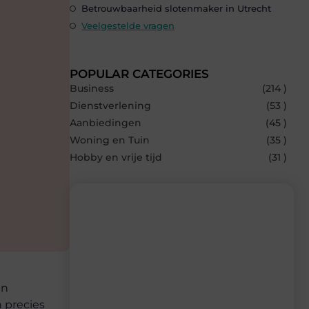
Betrouwbaarheid slotenmaker in Utrecht
Veelgestelde vragen
POPULAR CATEGORIES
Business
(214 )
Dienstverlening
(53 )
Aanbiedingen
(45 )
Woning en Tuin
(35 )
Hobby en vrije tijd
(31 )
Recente berichten
Laat je inspireren door de nieuwste
an
artikelen van Bbckaprijke.be – dagelijks
verse content, boordevol ideeën, tips en
n precies