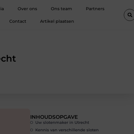
elk project
Alles wat je moet weten over content marketing
ia
Over ons
Ons team
Partners
Contact
Artikel plaatsen
echt
INHOUDSOPGAVE
Uw slotenmaker in Utrecht
Kennis van verschillende sloten