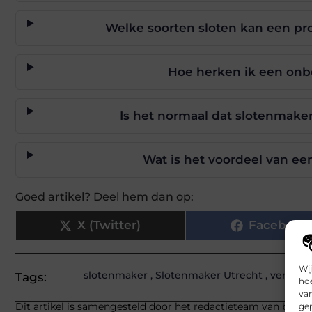
Welke soorten sloten kan een pro
Hoe herken ik een onb
Is het normaal dat slotenmaker
Wat is het voordeel van ee
Goed artikel? Deel hem dan op:
X (Twitter)
Facebook
Wij
slotenmaker
,
Slotenmaker Utrecht
,
vervan
Tags:
hoe
va
Dit artikel is samengesteld door het redactieteam van bbckap
gep