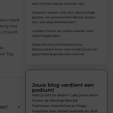
een slimme keuze kunnen zijn
Waarom kiezen voor een deskundige
glazen- en porseleinhandelaar boven
aker heeft
een standaardleverancier?
lang niet
Lockers huren als vaste waarde voor
n Utrecht
vakantiegangers
https://www.carlinks.be/jouw-
de
betrouwbare-bron-voor-medicijnen-en-
oor Top
gezondheidsproducten-online/
Jouw blog verdient een
podium!
Heb jij iets te delen? Laat jouw stem
horen op Bbckaprijke.be.
Publiceer moeiteloos je blogs,
cht?
▼
inspireer een breed publiek en sluit