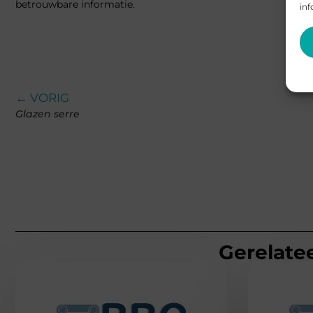
betrouwbare informatie.
inf
← VORIG
Glazen serre
Gerelatee