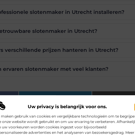
fessionele slotenmaker in Utrecht installeren?
etrouwbare slotenmaker in Utrecht?
s verschillende prijzen hanteren in Utrecht?
n ervaren slotenmaker met veel klanten?
LinkedIn
Ema
Uw privacy is belangrijk voor ons.
 maken gebruik van cookies en vergelijkbare technologieën om te begrijp
gen
 onze website wordt gebruikt en om uw ervaring te verbeteren. Afhankelij
n uw voorkeuren worden cookies ingezet voor bijvoorbeeld
rijke.be, dat zich richt op het zorgvuldig selecteren en present
ersonaliseerde advertenties en het analyseren van bezoekersgedrag. Meer