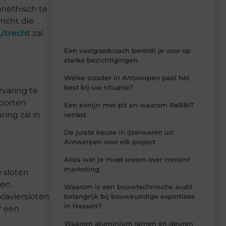
inzichten.
onethisch te
richt die
Utrecht
zal
Een vastgoedcoach bereidt je voor op
sterke bezichtigingen
Welke scooter in Antwerpen past het
best bij uw situatie?
varing te
soorten
Een konijn met pit en waarom RaBBiT
ing zal in
verrast
De juiste keuze in ijzerwaren uit
Antwerpen voor elk project
Alles wat je moet weten over content
marketing
e sloten
en.
Waarom is een bouwtechnische audit
klaviersloten
belangrijk bij bouwkundige expertises
in Hasselt?
r een
Waarom aluminium ramen en deuren