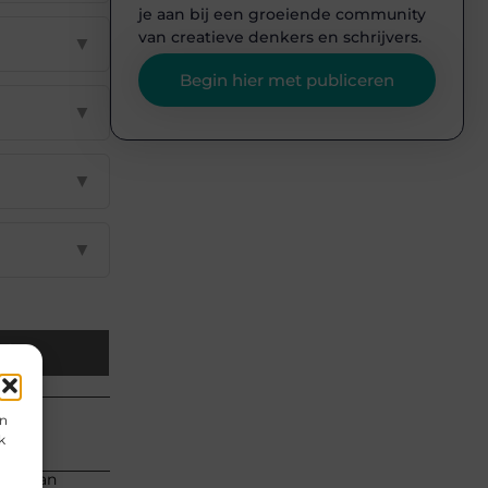
je aan bij een groeiende community
van creatieve denkers en schrijvers.
▼
Begin hier met publiceren
▼
▼
▼
il
en
k
eren van