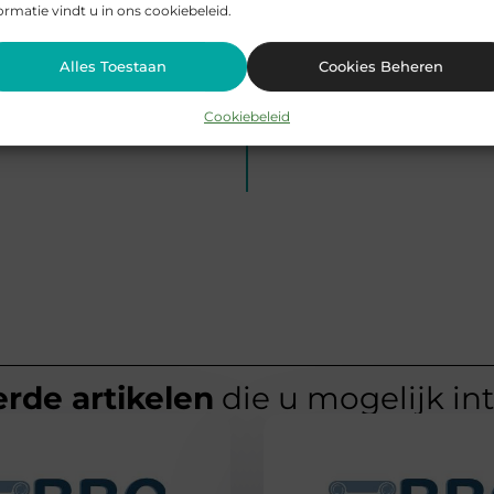
ormatie vindt u in ons cookiebeleid.
Alles Toestaan
Cookies Beheren
Cookiebeleid
rde artikelen
die u mogelijk in