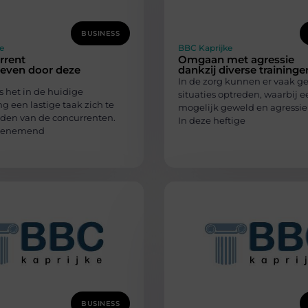
BUSINESS
e
BBC Kaprijke
rrent
Omgaan met agressie
reven door deze
dankzij diverse traininge
In de zorg kunnen er vaak ge
is het in de huidige
situaties optreden, waarbij e
 een lastige taak zich te
mogelijk geweld en agressie
den van de concurrenten.
In deze heftige
toenemend
BUSINESS