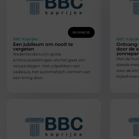
BUSINESS
BBC Kaprijke
BBC Kaprijk
Een jubileum om nooit te
Ontvang 
vergeten
door de 
zonnepan
Nederlanders zijn grote
Met de huid
enthousiastelingen als het gaat om
steeds meer
verjaardagen. Het uitpakken van
voor de kl
cadeaus, het automatisch vormen van
bijbehore
een kring door