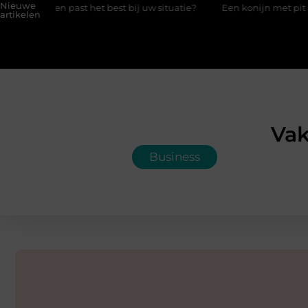
Nieuwe
n past het best bij uw situatie?
Een konijn met pit en waarom 
artikelen
Vak
Business