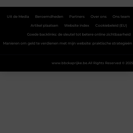
Uit de Media
Beroemdheden
Partners
Over ons
Ons team
Artikel plaatsen
Website index
Cookiebeleid (EU)
Goede backlinks: de sleutel tot betere online zichtbaarheid
Manieren om geld te verdienen met mijn website: praktische strategieën
www.bbckaprijke.be.
All Rights Reserved © 2025