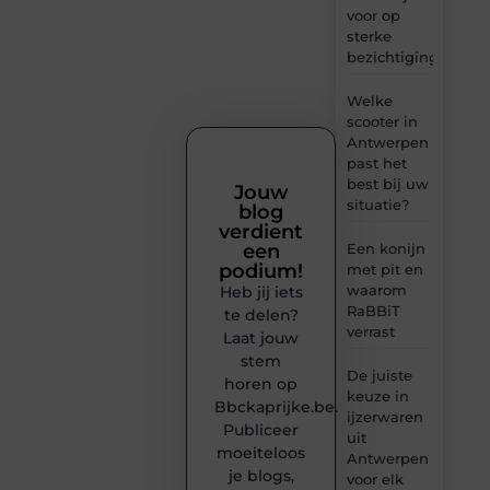
voor op
sterke
bezichtigingen
Welke
scooter in
Antwerpen
past het
best bij uw
Jouw
situatie?
blog
verdient
een
Een konijn
podium!
met pit en
waarom
Heb jij iets
RaBBiT
te delen?
verrast
Laat jouw
stem
De juiste
horen op
keuze in
Bbckaprijke.be.
ijzerwaren
Publiceer
uit
moeiteloos
Antwerpen
je blogs,
voor elk