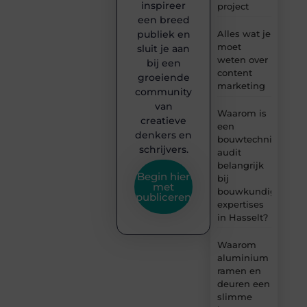
inspireer
project
een breed
publiek en
Alles wat je
moet
sluit je aan
weten over
bij een
content
groeiende
marketing
community
van
Waarom is
creatieve
een
denkers en
bouwtechnische
schrijvers.
audit
belangrijk
Begin hier
bij
met
bouwkundige
publiceren
expertises
in Hasselt?
Waarom
aluminium
ramen en
deuren een
slimme