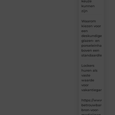
keuze
kunnen
zijn
Waarom
kiezen voor
een
deskundige
glazen- en
porseleinhandelaar
boven een
standaardleveranci
Lockers
huren als
vaste
waarde
voor
vakantiegangers
https://www.carlin
betrouwbare-
bron-voor-
medicijnen-