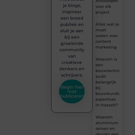
Antwerpen
je blogs,
voor elk
inspireer
project
een breed
publiek en
Alles wat je
moet
sluit je aan
weten over
bij een
content
groeiende
marketing
community
van
Waarom is
creatieve
een
denkers en
bouwtechnische
schrijvers.
audit
belangrijk
Begin hier
bij
met
bouwkundige
publiceren
expertises
in Hasselt?
Waarom
aluminium
ramen en
deuren een