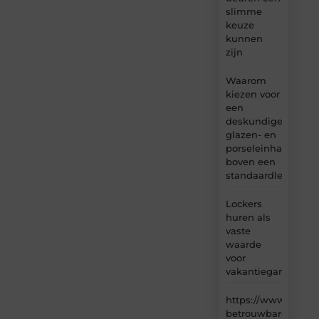
slimme
keuze
kunnen
zijn
Waarom
kiezen voor
een
deskundige
glazen- en
porseleinhandelaar
boven een
standaardleveranci
Lockers
huren als
vaste
waarde
voor
vakantiegangers
https://www.carlin
betrouwbare-