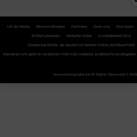
Uit de Media
Beroemdheden
Partners
Over ons
Ons team
Artikel plaatsen
Website index
Cookiebeleid (EU)
Goede backlinks: de sleutel tot betere online zichtbaarheid
Manieren om geld te verdienen met mijn website: praktische strategieën
www.bbckaprijke.be.
All Rights Reserved © 2025