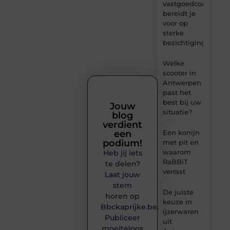
vastgoedcoach
bereidt je
voor op
sterke
bezichtigingen
Welke
scooter in
Antwerpen
past het
best bij uw
Jouw
situatie?
blog
verdient
een
Een konijn
podium!
met pit en
waarom
Heb jij iets
RaBBiT
te delen?
verrast
Laat jouw
stem
De juiste
horen op
keuze in
Bbckaprijke.be.
ijzerwaren
Publiceer
uit
moeiteloos