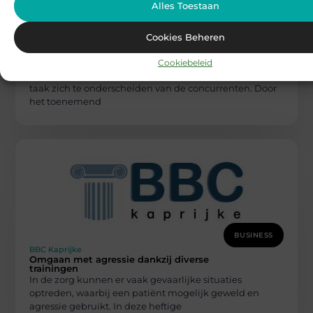
Alles Toestaan
BUSINESS
Cookies Beheren
BBC Kaprijke
De concurrent voorbijstreven door deze
Cookiebeleid
twee tips
Als bedrijf is het in de huidige samenleving een lastige
taak zich te onderscheiden van de concurrenten. Door
het toenemend
BUSINESS
BBC Kaprijke
Omgaan met agressie dankzij diverse
trainingen
In de zorg kunnen er vaak gevaarlijke situaties
optreden, waarbij een patiënt mogelijk geweld en
agressie gebruikt. In deze heftige