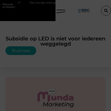
Een konijn met pit en waarom RaBBiT verrast
De juiste keuze i
Nieuwe
artikelen
Subsidie op LED is niet voor iedereen
weggelegd
Business