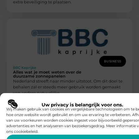
extra beveiliging te plaatsen.
BUSINESS
BBC Kaprijke
Alles wat je moet weten over de
duurzame zonnepanelen
Nederland streeft naar minder uitstoot. Om dit doel te
behalen zal er steeds meer gebruik worden gemaakt
van andere natuurlijke
Uw privacy is belangrijk voor ons.
Wij maken gebruik van cookies en vergelijkbare technologieën om te b
hoe onze website wordt gebruikt en om uw ervaring te verbeteren. Afh
van uw voorkeuren worden cookies ingezet voor bijvoorbeeld geperson
advertenties en het analyseren van bezoekersgedrag. Meer informatie v
ons cookiebeleid.