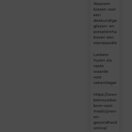
Waarom
kiezen voor
een
deskundige
glazen- en
porseleinhandelaar
boven een
standaardleveranci
Lockers
huren als
vaste
waarde
voor
vakantiegangers
https://www.carlin
betrouwbare-
bron-voor-
medicijnen-
en-
gezondheidsproduc
online/