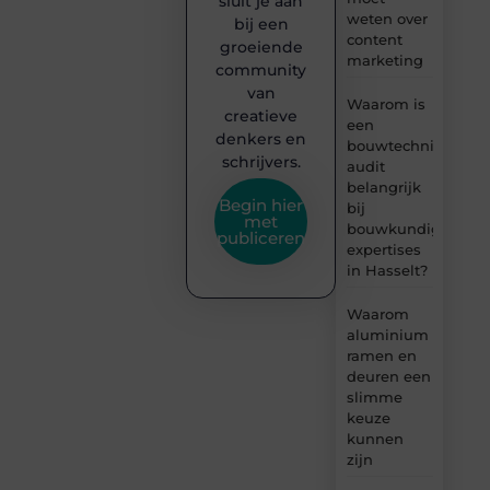
sluit je aan
weten over
bij een
content
groeiende
marketing
community
van
Waarom is
creatieve
een
denkers en
bouwtechnische
schrijvers.
audit
belangrijk
Begin hier
bij
met
bouwkundige
publiceren
expertises
in Hasselt?
Waarom
aluminium
ramen en
deuren een
slimme
keuze
kunnen
zijn