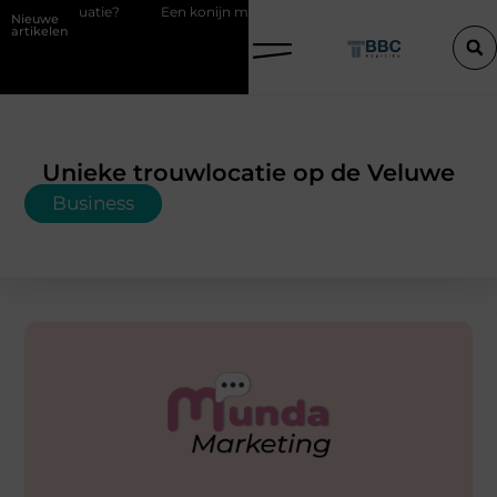
atie?
Een konijn met pit en waarom RaBBiT verrast
De juiste k
Nieuwe
artikelen
Unieke trouwlocatie op de Veluwe
Business