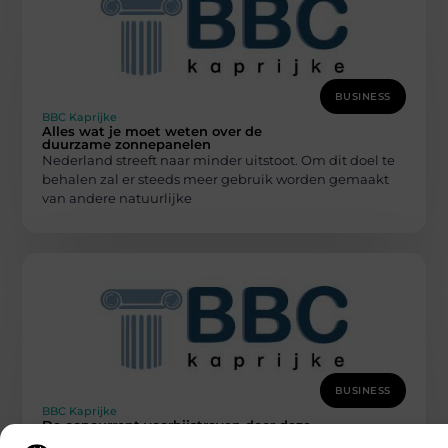
BUSINESS
BBC Kaprijke
Alles wat je moet weten over de
duurzame zonnepanelen
Nederland streeft naar minder uitstoot. Om dit doel te
behalen zal er steeds meer gebruik worden gemaakt
van andere natuurlijke
BUSINESS
BBC Kaprijke
De concurrent voorbijstreven door deze
twee tips