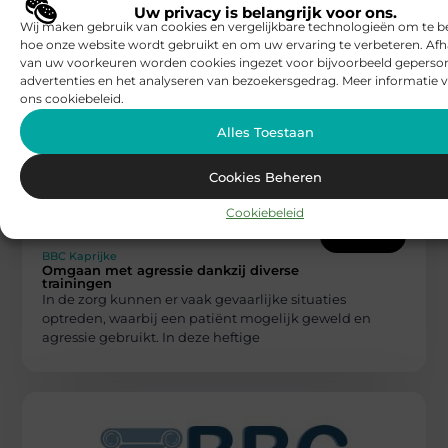
Als bedrijf is het in de huidige samenleving een lastige
Uw privacy is belangrijk voor ons.
taak zich te onderscheiden van de concurrenten. Door
Wij maken gebruik van cookies en vergelijkbare technologieën om te b
het toenemend
hoe onze website wordt gebruikt en om uw ervaring te verbeteren. Afh
van uw voorkeuren worden cookies ingezet voor bijvoorbeeld geperson
advertenties en het analyseren van bezoekersgedrag. Meer informatie v
ons cookiebeleid.
Alles Toestaan
Cookies Beheren
Cookiebeleid
BUSINESS
BBC Kaprijke
Omgaan met agressie dankzij diverse
trainingen
In de zorg kunnen er vaak gevaarlijke situaties
optreden, waarbij een patiënt mogelijk geweld en
agressie gebruikt. In deze heftige