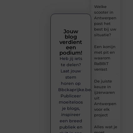
Welke
scooter in
Antwerpen
past het
best bij uw
Jouw
situatie?
blog
verdient
een
Een konijn
podium!
met pit en
waarom
Heb jij iets
RaBBiT
te delen?
verrast
Laat jouw
stem
De juiste
horen op
keuze in
Bbckaprijke.be.
ijzerwaren
Publiceer
uit
moeiteloos
Antwerpen
je blogs,
voor elk
inspireer
project
een breed
publiek en
Alles wat je
moet