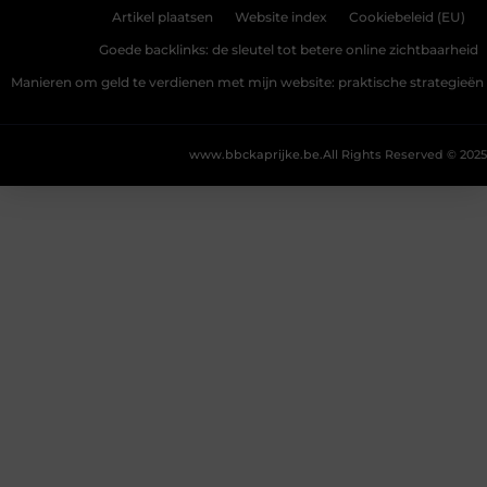
Artikel plaatsen
Website index
Cookiebeleid (EU)
Goede backlinks: de sleutel tot betere online zichtbaarheid
Manieren om geld te verdienen met mijn website: praktische strategieën
www.bbckaprijke.be.
All Rights Reserved © 2025