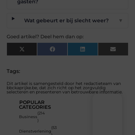
gasten?
Wat gebeurt er bij slecht weer?
▼
Goed artikel? Deel hem dan op:
X
Facebook
LinkedIn
Email
(Twitter)
Tags:
Dit artikel is samengesteld door het redactieteam van
bbckaprijke.be, dat zich richt op het zorgvuldig
selecteren en presenteren van betrouwbare informatie.
POPULAR
CATEGORIES
(214
Recente
Business
)
berichten
(53
Laat
Dienstverlening
)