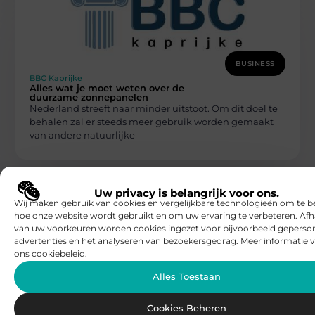
BUSINESS
BBC Kaprijke
Alles wat je moet weten over de
duurzame zonnepanelen
Nederland streeft naar minder uitstoot. Om dit doel te
behalen zal er steeds meer gebruik worden gemaakt
van andere natuurlijke
Uw privacy is belangrijk voor ons.
Wij maken gebruik van cookies en vergelijkbare technologieën om te b
hoe onze website wordt gebruikt en om uw ervaring te verbeteren. Afh
van uw voorkeuren worden cookies ingezet voor bijvoorbeeld geperson
advertenties en het analyseren van bezoekersgedrag. Meer informatie v
ons cookiebeleid.
BUSINESS
Alles Toestaan
BBC Kaprijke
De concurrent voorbijstreven door deze
twee tips
Cookies Beheren
Als bedrijf is het in de huidige samenleving een lastige