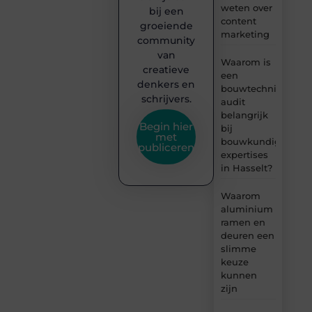
weten over
bij een
content
groeiende
marketing
community
van
Waarom is
creatieve
een
denkers en
bouwtechnische
schrijvers.
audit
belangrijk
Begin hier
bij
met
bouwkundige
publiceren
expertises
in Hasselt?
Waarom
aluminium
ramen en
deuren een
slimme
keuze
kunnen
zijn