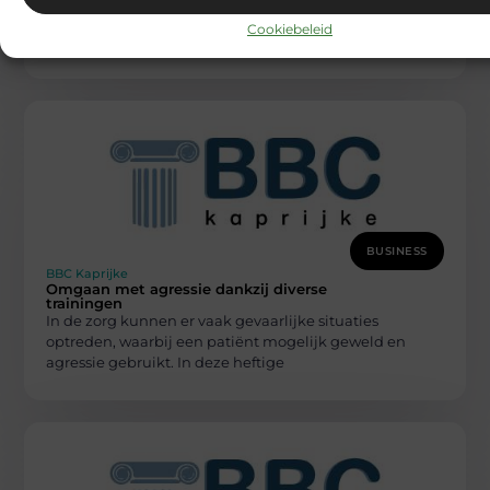
taak zich te onderscheiden van de concurrenten. Door
Cookiebeleid
het toenemend
BUSINESS
BBC Kaprijke
Omgaan met agressie dankzij diverse
trainingen
In de zorg kunnen er vaak gevaarlijke situaties
optreden, waarbij een patiënt mogelijk geweld en
agressie gebruikt. In deze heftige