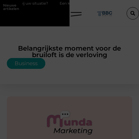
 uw situatie?
Een konijn met pit en waarom RaBBiT verrast
De j
Nieuwe
artikelen
Belangrijkste moment voor de
bruiloft is de verloving
Business