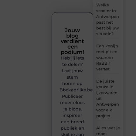
Welke
scooter in
Antwerpen
past het
best bij uw
Jouw
situatie?
blog
verdient
een
Een konijn
podium!
met pit en
waarom
Heb jij iets
RaBBiT
te delen?
verrast
Laat jouw
stem
De juiste
horen op
keuze in
Bbckaprijke.be.
ijzerwaren
Publiceer
uit
moeiteloos
Antwerpen
je blogs,
voor elk
inspireer
project
een breed
publiek en
Alles wat je
moet
sluit je aan