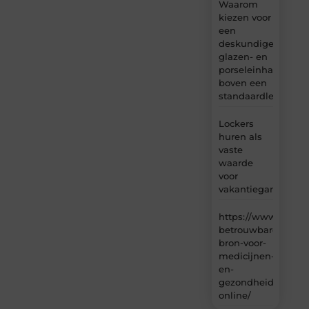
Waarom
kiezen voor
een
deskundige
glazen- en
porseleinhandelaar
boven een
standaardleveranci
Lockers
huren als
vaste
waarde
voor
vakantiegangers
https://www.carlin
betrouwbare-
bron-voor-
medicijnen-
en-
gezondheidsproduc
online/